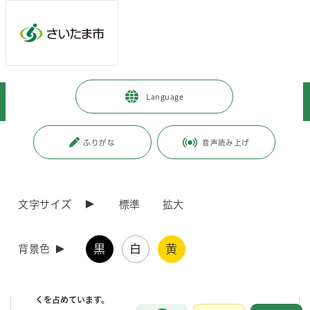
メインメニューへ移動
フッターへ移動します
メインメニューをスキップして本文へ移動
トップページ
>
暮らし・手続き
>
安全・防災・消防
>
防犯
>
Language
自転車の盗難にご注意ください
ページの本文です。
更新日付：2026年4月27日 / ページ番号：C042949
ふりがな
音声読み上げ
自転車の盗難にご注意ください
文字サイズ
標準
拡大
自転車の盗難被害が多発しています
黒
白
黄
背景色
さいたま市内で発生する街頭犯罪の中で、自転車の盗難が最も多
く、令和7年中に2,416件発生しました。
これは、さいたま市内の刑法犯認知件数総数9,311件のうちの3割近
くを占めています。
お問合せ
メインメニューです。