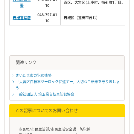
西区、大宮区(上小町、櫛引町1丁目、三橋1
署
10
048-757-01
岩槻警察署
岩槻区（蓮田市含む）
10
関連リンク
さいたま市の犯罪情勢
「大宮区自転車ツーロック促進デー」大切な自転車を守りましょ
う
一般社団法人 埼玉県自転車防犯協会
この記事についてのお問い合わせ
市民局/市民生活部/市民生活安全課 防犯係