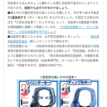
自転車からほんのちょっと離れている間に自転車が盗まれてしまうこと
があります。
面倒でも必ずカギをかけましょう。
●備え付けの鍵を防犯性の高いものに交換したり、
ワイヤーロックなど
で2重施錠する『ツー・ロック』
を心がけましょう。大宮区では毎月26
日を『大宮区自転車ツーロックの日』として、自転車の2重施錠の啓発
を関係機関と連携して実施しています。
「大宮区自転車ツー・ロック促
進デー」大切な自転車を守りましょう
●自転車を購入したときは、必ず防犯登録をしましょう。・・・
埼玉県
自転車防犯協会
（新しいウィンドウで開きます）
※防犯登録とは
・
・・自転車利用者は自転車の安全利用の促進及び自転
車等の駐車対策の総合的推進に関する法律により「防犯登録」を受ける
ように義務付けられています。「埼玉県自転車防犯登録所」の看板を掲
示してある自転車販売店（自転車専門店・ホームセンター等の自転車取
扱店）で登録できます。登録料は有料です。
≪防犯性の高いカギの見本≫