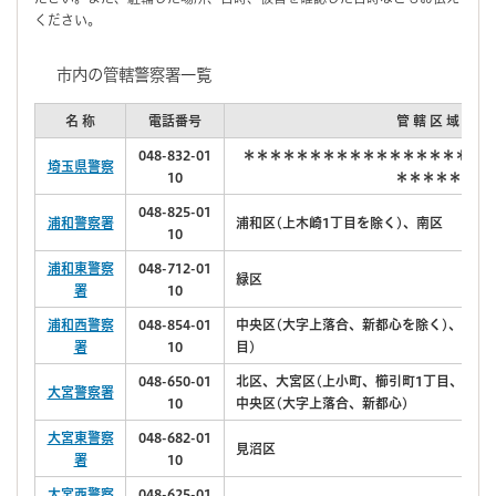
ください。
市内の管轄警察署一覧
名 称
電話番号
管 轄 区 域
048-832-01
＊＊＊＊＊＊＊＊＊＊＊＊＊＊＊＊＊＊＊
埼玉県警察
10
＊＊＊＊＊
048-825-01
浦和警察署
浦和区(上木崎1丁目を除く)、南区
10
浦和東警察
048-712-01
緑区
署
10
浦和西警察
048-854-01
中央区(大字上落合、新都心を除く)、桜区
署
10
目)
048-650-01
北区、大宮区(上小町、櫛引町1丁目、三橋1
大宮警察署
10
中央区(大字上落合、新都心)
大宮東警察
048-682-01
見沼区
署
10
大宮西警察
048-625-01