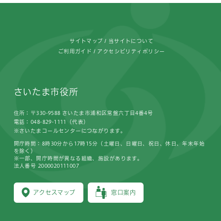
フッターです。
サイトマップ
当サイトについて
ご利用ガイド
アクセシビリティポリシー
さいたま市役所
住所：〒330-9588 さいたま市浦和区常盤六丁目4番4号
電話：048-829-1111（代表）
※さいたまコールセンターにつながります。
開庁時間：8時30分から17時15分（土曜日、日曜日、祝日、休日、年末年始
を除く）
※一部、開庁時間が異なる組織、施設があります。
法人番号 2000020111007
アクセスマップ
窓口案内