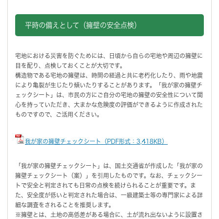
平時の備えとして（擁壁の安全点検）
宅地における災害を防ぐためには、日頃から自らの宅地や周辺の擁壁に
目を配り、点検しておくことが大切です。
構造物である宅地の擁壁は、時間の経過と共に老朽化したり、雨や地震
により亀裂が生じたり傾いたりすることがあります。「我が家の擁壁チ
ェックシート」は、市民の方にご自分の宅地の擁壁の安全性について関
心を持っていただき、大まかな危険度の評価ができるように作成された
ものですので、ご活用ください。
我が家の擁壁チェックシート（PDF形式：3,418KB）
「我が家の擁壁チェックシート」は、国土交通省が作成した「我が家の
擁壁チェックシート（案）」を引用したものです。なお、チェックシー
トで安全と判定されても日常の点検を続けられることが重要です。ま
た、安全度が低いと判定された場合は、一級建築士等の専門家による詳
細な調査をされることを推奨します。
※擁壁とは、土地の高低差がある場合に、土が流れ出ないように設置さ