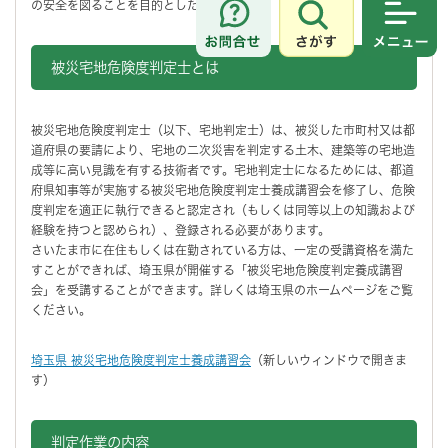
の安全を図ることを目的とした制度です。
さがす
メニュ
被災宅地危険度判定士とは
被災宅地危険度判定士（以下、宅地判定士）は、被災した市町村又は都
道府県の要請により、宅地の二次災害を判定する土木、建築等の宅地造
成等に高い見識を有する技術者です。宅地判定士になるためには、都道
府県知事等が実施する被災宅地危険度判定士養成講習会を修了し、危険
度判定を適正に執行できると認定され（もしくは同等以上の知識および
経験を持つと認められ）、登録される必要があります。
さいたま市に在住もしくは在勤されている方は、一定の受講資格を満た
すことができれば、埼玉県が開催する「被災宅地危険度判定養成講習
会」を受講することができます。詳しくは埼玉県のホームページをご覧
ください。
埼玉県 被災宅地危険度判定士養成講習会
（新しいウィンドウで開きま
す）
判定作業の内容