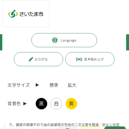
メインメニューへ移動
フッターへ移動します
メインメニューをスキップして本文へ移動
トップページ
>
暮らし・手続き
>
安全・防災・消防
>
Language
さいたま市・国の取り組み
>
被災宅地危険度判定制度について
ページの本文です。
更新日付：2026年8月6日 / ページ番号：C042670
ふりがな
音声読み上げ
被災宅地危険度判定制度について
文字サイズ
標準
拡大
被災宅地危険度判定制度とは
黒
白
黄
背景色
災害対策本部が設置されるような大規模な地震や大雨等によって、宅地
が大規模かつ広範囲に被災した場合、被災宅地危険度判定士を活用して
被害の発生状況を迅速かつ的確に把握し、危険度判定をすることによ
り、擁壁の倒壊やのり面の崩壊等の宅地の二次災害を軽減・防止し住民
お問合せ
メインメニューです。