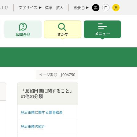
み上げ
文字サイズ
標準
拡大
背景色
黒
白
黄
お問合せ
さがす
メニュー
ページ番号：J006750
「見沼田圃に関すること」
の他の分類
見沼田圃に関する調査結果
見沼田圃の紹介