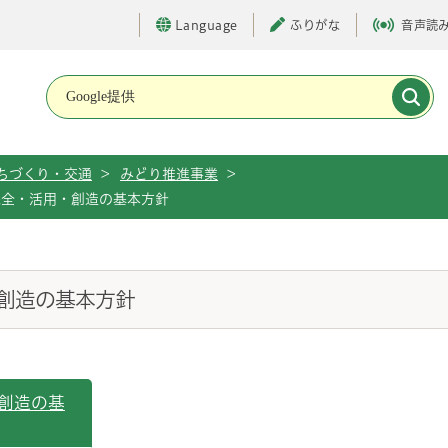
Language
ふりがな
音声読
メインメニューです。
ちづくり・交通
>
みどり推進事業
>
保全・活用・創造の基本方針
創造の基本方針
創造の基