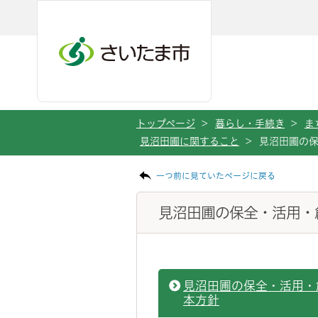
ページの本文です。
メインメニューへ移動
フッターへ移動します
メインメニューをスキップして本文へ移動
トップページ
>
暮らし・手続き
>
ま
見沼田圃に関すること
>
見沼田圃の
一つ前に見ていたページに戻る
見沼田圃の保全・活用・
見沼田圃の保全・活用・
本方針