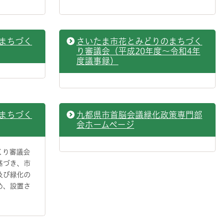
まちづく
さいたま市花とみどりのまちづく
り審議会（平成20年度～令和4年
度議事録）
まちづく
九都県市首脳会議緑化政策専門部
会ホームページ
くり審議会
基づき、市
及び緑化の
め、設置さ