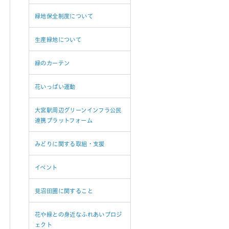
緑地保全制度について
生産緑地について
緑のカーテン
花いっぱい運動
大宮駅周辺グリーンインフラ公民
連携プラットフォーム
みどりに関する取組・支援
イベント
見沼田圃に関すること
花や緑との身近なふれあいプロジ
ェクト