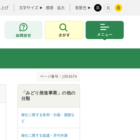
み上げ
文字サイズ
標準
拡大
背景色
黒
白
黄
お問合せ
さがす
メニュー
ページ番号：J003674
「みどり推進事業」の他の
分類
緑化に関する条例・計画・調査な
ど
緑化に関する協議・許可申請