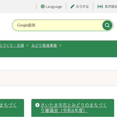
Language
ふりがな
音声読
メインメニューです。
ちづくり・交通
>
みどり推進事業
>
まちづく
さいたま市花とみどりのまちづく
り審議会（令和6年度）