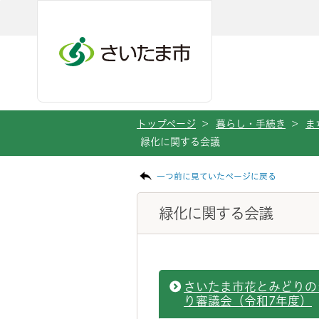
ページの本文です。
メインメニューへ移動
フッターへ移動します
メインメニューをスキップして本文へ移動
トップページ
>
暮らし・手続き
>
ま
緑化に関する会議
一つ前に見ていたページに戻る
緑化に関する会議
さいたま市花とみどりの
り審議会（令和7年度）