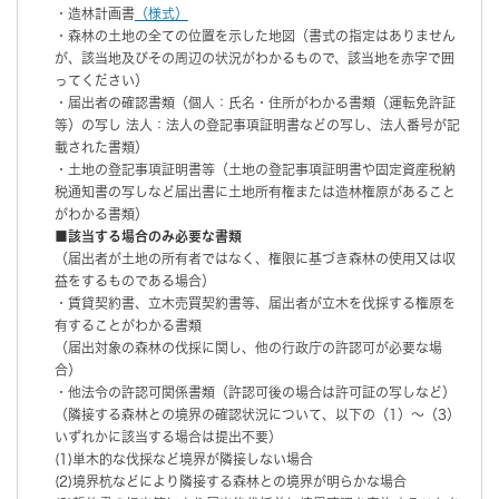
・造林計画書
（様式）
・森林の土地の全ての位置を示した地図（書式の指定はありません
が、該当地及びその周辺の状況がわかるもので、該当地を赤字で囲
ってください）
・届出者の確認書類（個人：氏名・住所がわかる書類（運転免許証
等）の写し 法人：法人の登記事項証明書などの写し、法人番号が記
載された書類）
・土地の登記事項証明書等（土地の登記事項証明書や固定資産税納
税通知書の写しなど届出書に土地所有権または造林権原があること
がわかる書類）
■該当する場合のみ必要な書類
（届出者が土地の所有者ではなく、権限に基づき森林の使用又は収
益をするものである場合）
・賃貸契約書、立木売買契約書等、届出者が立木を伐採する権原を
有することがわかる書類
（届出対象の森林の伐採に関し、他の行政庁の許認可が必要な場
合）
・他法令の許認可関係書類（許認可後の場合は許可証の写しなど）
（隣接する森林との境界の確認状況について、以下の（1）～（3）
いずれかに該当する場合は提出不要）
(1)単木的な伐採など境界が隣接しない場合
(2)境界杭などにより隣接する森林との境界が明らかな場合