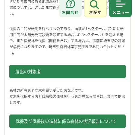
さいたま市内にある地域森林計画の対象となっている森林かどうかの確
認については、さいたま市役所農業環境整備課までお問い合わせくださ
さがす
メニュ
い。
伐採の目的が転用を行なうものであり、面積が1ヘクタール（ただし転
用目的が太陽光発電設備を設置する場合は0.5ヘクタール）を超える場
合、また保安林を伐採（間伐を含む）する場合は、事前に埼玉県の許可
が必要になりますので、埼玉県寄居林業事務所までお問い合わせくださ
い。
届出の対象者
森林の所有者や立木を買い受けた者などです。
立木を伐採する者と伐採後の造林を行う者が異なる場合は、共同で提出
します。
伐採及び伐採後の造林に係る森林の状況報告について