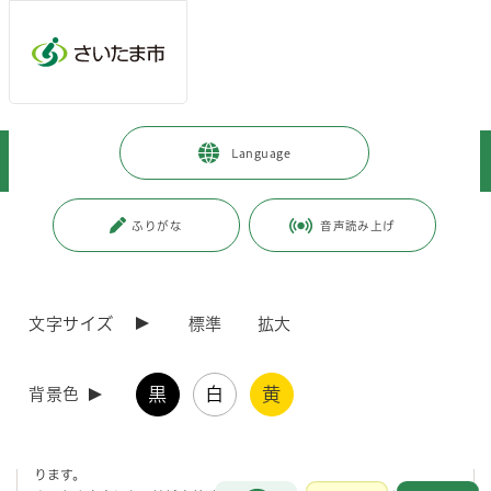
メインメニューへ移動
フッターへ移動します
メインメニューをスキップして本文へ移動
トップページ
>
暮らし・手続き
>
まちづくり・交通
>
開発・土地
>
Language
森林管理
>
伐採及び伐採後の造林届出書等について
ページの本文です。
更新日付：2024年11月5日 / ページ番号：C017561
ふりがな
音声読み上げ
伐採及び伐採後の造林届出書等について
文字サイズ
標準
拡大
伐採及び伐採後の造林届出書について
黒
白
黄
背景色
森林所有者などが、地域森林計画の対象となっている森林（保安林を除
く）の立木を伐採（間伐も含む）する際には、伐採をする90日から30
日前までに、市町村に伐採及び伐採後の造林届出書を提出する必要があ
ります。
お問合せ
メインメニューです。