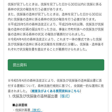
伐採が完了したときは、伐採を完了した日から30日以内に伐採に係る
森林の状況の報告を行う必要があります。
また、伐採後の造林が完了したときは、造林を完了した日から30日以
内に伐採後の造林に係る森林の状況の報告を行う必要があります。
※平成28年5月の森林法改正により、平成29年4月以降、伐採及び伐採
後の造林の計画の届出を行った方は、事後に市町村長への伐採及び伐採
後の造林に係る森林の状況 の報告が義務付けられました。
※令和4年4月の森林法改正により、これまで一体の様式であった伐採
及び伐採後の造林に係る状況報告を別様式に分離し、伐採後・造林後そ
れぞれで状況報告書を提出することが義務付けられました。
提出資料
※令和5年4月の森林法改正により、伐採及び伐採後の造林届出書に添
付する書類について、森林法施行規則に基づく、全国統一的な運用に見
直されました。
（
概要及びよくある質問資料はこちら
）
伐採及び伐採後の造林届出書
（様式）
■必須書類
・伐採計画書
（様式）