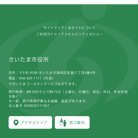
フッターです。
サイトマップ
当サイトについて
ご利用ガイド
アクセシビリティポリシー
さいたま市役所
住所：〒330-9588 さいたま市浦和区常盤六丁目4番4号
電話：048-829-1111（代表）
※さいたまコールセンターにつながります。
開庁時間：8時30分から17時15分（土曜日、日曜日、祝日、休日、年末年始
を除く）
※一部、開庁時間が異なる組織、施設があります。
法人番号 2000020111007
アクセスマップ
窓口案内