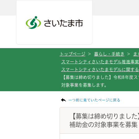
メインメニューへ移動
フッターへ移動します
メインメニューをスキップして本文へ移動
トップページ
>
暮らし・手続き
>
ま
スマートシティさいたまモデル推進事業
スマートシティさいたまモデルに関す
【募集は締め切りました】令和8年度ス
対象事業を募集します。
ページの本文です。
一つ前に見ていたページに戻る
【募集は締め切りました
補助金の対象事業を募集