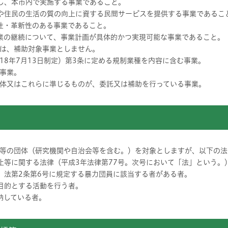
とし、本市内で実施する事業であること。
決や住民の生活の質の向上に資する民間サービスを提供する事業であるこ
進性・革新性のある事業であること。
事業の継続について、事業計画が具体的かつ実現可能な事業であること。
は、補助対象事業としません。
18年7月13日制定）第3条に定める規制業種を内容に含む事業。
事業。
体又はこれらに準じるものが、委託又は補助を行っている事業。
等の団体（研究機関や自治会等を含む。）を対象としますが、以下の法
防止等に関する法律（平成3年法律第77号。次号において「法」という。
に、法第2条第6号に規定する暴力団員に該当する者がある者。
を目的とする活動を行う者。
納している者。