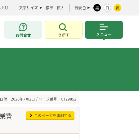
み上げ
文字サイズ
標準
拡大
背景色
黒
白
黄
お問合せ
さがす
メニュー
日付：2026年7月2日 / ページ番号：C129852
業費
このページを印刷する