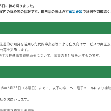
25日に締め切りました。
案内の抜粋等の情報です。御申請の際は必ず
募集要項
で詳細を御確認く
先進的な知見を活用した民間事業者等による住民向けサービスの実証及
公募を実施します。
モデル推進事業費補助金について、募集の要件等を示すものです。
令和8年6月25日（木曜日）までに、以下の窓口へ、電子メールにより補
話をお願いします。
進部未来都市共創担当