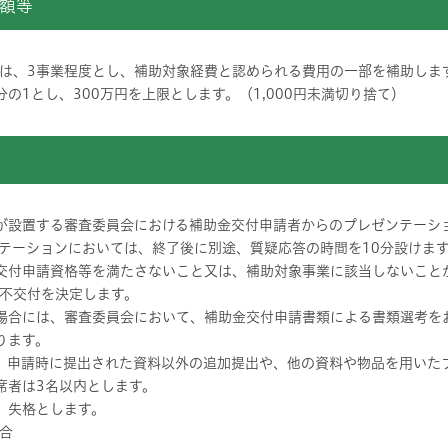
額等
は、3事業程度とし、補助対象経費と認められる費用の一部を補助しま
の1とし、300万円を上限とします。（1,000円未満切り捨て）
市が設置する審査委員会における補助金交付申請者からのプレゼンテーシ
テーションにおいては、終了後に別途、質疑応答の時間を10分設けま
、交付申請資格等を満たさないこと又は、補助対象事業に該当しないこと
不交付を決定します。
た場合には、審査委員会において、補助金交付申請書類による書類選考を
ります。
て、申請時に提出された資料以外の追加提出や、他の資料や物品を用いた
席者は3名以内とします。
、失格とします。
合