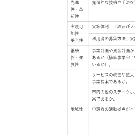
先進
先進的な技術や手法を
性・革
新性
実現可
実施体制、手段及びス
能性・
利用者の募集方法、実
妥当性
継続
事業計画や資金計画か
性・発
あるか（補助事業完了
展性
いるか）。
サービスの改善や拡大
事業提案であるか。
市内の他のステークホ
案であるか。
地域性
申請者の活動拠点が本