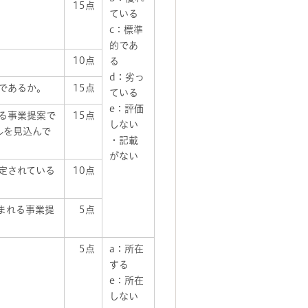
15点
ている
c：標準
的であ
10点
る
d：劣っ
であるか。
15点
ている
e：評価
る事業提案で
15点
しない
ルを見込んで
・記載
がない
定されている
10点
まれる事業提
5点
5点
a：所在
する
e：所在
しない