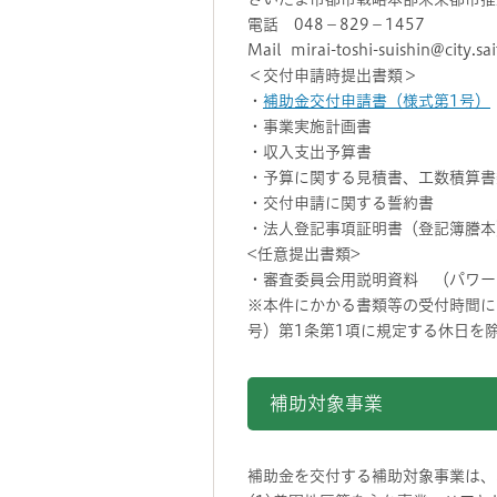
電話 048－829－1457
Mail mirai-toshi-suishin@city.sa
＜交付申請時提出書類＞
・
補助金交付申請書（様式第1号）
・事業実施計画書
・収入支出予算書
・予算に関する見積書、工数積算書
・交付申請に関する誓約書
・法人登記事項証明書（登記簿謄本
<任意提出書類>
・審査委員会用説明資料 （パワー
※本件にかかる書類等の受付時間に
号）第1条第1項に規定する休日を
補助対象事業
補助金を交付する補助対象事業は、