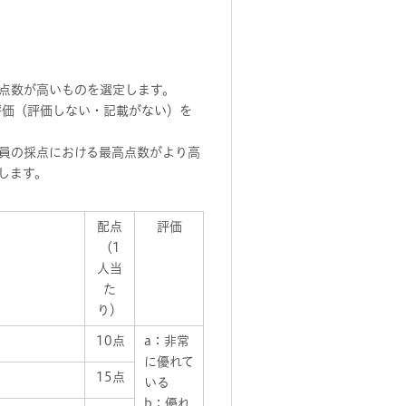
点数が高いものを選定します。
評価（評価しない・記載がない）を
員の採点における最高点数がより高
します。
配点
評価
（1
人当
た
り）
10点
a：非常
に優れて
15点
いる
b：優れ