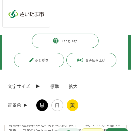
メインメニューへ移動
フッターへ移動します
メインメニューをスキップして本文へ移動
トップページ
>
暮らし・手続き
>
まちづくり・交通
>
Language
各地域のまちづくり
>
中央区内のまちづくり
>
中央区役所周辺の公共施設再編事業
>
中央区役所周辺の公共施設再編事業における実施方針及び要求水準書(案)を
ふりがな
音声読み上げ
公表します。（令和7年10月17日公表）
ページの本文です。
更新日付：2025年10月27日 / ページ番号：C124754
文字サイズ
標準
拡大
中央区役所周辺の公共施設再編事業における実施
方針及び要求水準書(案)を公表します。（令和7年
10月17日公表）
黒
白
黄
背景色
中央区役所周辺の公共施設再編事業は、「民間資金等の活用による公共
施設等の整備等の促進に関する法律」(以下「PFI法」という）に基づき
お問合せ
実施し、官民のパートナーシップの下、専門性や独創性、柔軟性等、民
メインメニューです。