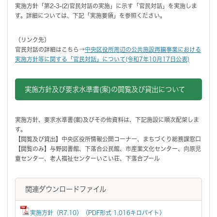
実施方針「第2-3-(2)官民対話の実施」に示す「官民対話」を実施しま
す。詳細については、下記「実施要領」を参照ください。
（リンク先）
官民対話の詳細はこちら→
中央区役所周辺の公共施設再編事業における
実施方針等に関する「官民対話」について(令和7年10月17日公表)
実施方針及び要求水準書(案)の閲覧及び貸出について
実施方針、要求水準書(案)及びその他資料は、下記施設に順次配架しま
す。
【閲覧及び貸出】中央区役所情報公開コーナー、まちづくり総務課窓口
【閲覧のみ】与野図書館、下落合公民館、市産業文化センター、向原児
童センター、老人福祉センターいこい荘、下落合プール
関連ダウンロードファイル
実施方針（R7.10）（PDF形式 1,016キロバイト）