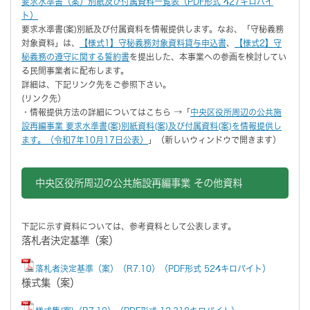
要求水準書（案）別紙及び付属資料一覧表（PDF形式 427キロバイ
ト）
要求水準書(案)別紙及び付属資料を情報提供します。なお、「守秘義務
対象資料」は、
【様式1】守秘義務対象資料貸与申込書
、
【様式2】守
秘義務の遵守に関する誓約書
を提出した、本事業への参画を検討してい
る民間事業者に配布します。
詳細は、下記リンク先をご参照下さい。
(リンク先）
・情報提供方法の詳細についてはこちら →「
中央区役所周辺の公共施
設再編事業 要求水準書(案)別紙資料(案)及び付属資料(案)を情報提供し
ます。（令和7年10月17日公表）
」（新しいウィンドウで開きます）
中央区役所周辺の公共施設再編事業 その他資料
下記に示す資料については、参考資料として公表します。
落札者決定基準（案）
落札者決定基準（案）（R7.10）（PDF形式 524キロバイト）
様式集（案）