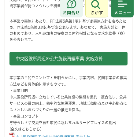
間事業者が持つノウハウを積極的に活用することとしております。
さがす
メニュ
本事業の実施にあたり、PFI法第5条第1項に基づき実施方針を定めたた
め、同法第5条第3項に基づき公表します。あわせて、 実施方針と一体
のものであり、入札参加者の提案の具体的指針となる要求水準書（案）
を公表します。
中央区役所周辺の公共施設再編事業 実施方針
本事業の目的やコンセプトを明らかにし、事業内容、民間事業者の募集
方法などを具体的に示すものです。
・事業目的
中央区役所周辺に立地している公共施設の機能を集約・複合化し、公共
サービスの質の向上、効率的な施設運営、地域活動拠点及び中心拠点に
ふさわしいまちづくりの一層の推進を図る。
・事業コンセプト
与野らしさや交流を育む市民に親しまれるサードプレイスの創出
(全文はこちらから）
中央区役所周辺の公共施設再編事業 実施方針