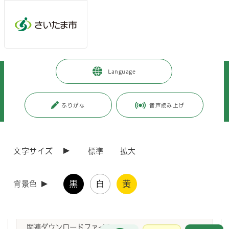
メインメニューへ移動
フッターへ移動します
メインメニューをスキップして本文へ移動
トップページ
>
暮らし・手続き
>
まちづくり・交通
>
Language
各地域のまちづくり
>
大宮区内のまちづくり
>
大宮駅東口のまちづくり
>
公共施設再編による連鎖型まちづくり
>
大宮駅東口周辺公共施設再編推進本部会議
>
ふりがな
音声読み上げ
第2回大宮駅東口周辺公共施設再編推進本部会議
ページの本文です。
更新日付：2019年11月21日 / ページ番号：C048070
文字サイズ
標準
拡大
第2回大宮駅東口周辺公共施設再編推進本部会議
黒
白
黄
背景色
3月23日（水）に開催した第2回大宮駅東口周辺公共施設再編推進本部
会議に関する資料等を掲載します。
関連ダウンロードファイル
お問合せ
メインメニューです。