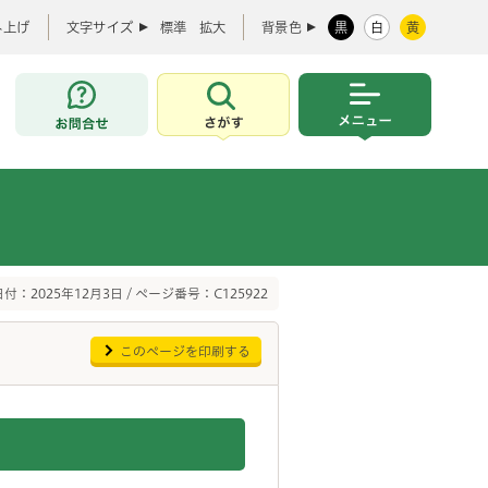
み上げ
文字サイズ
標準
拡大
背景色
黒
白
黄
お問合せ
さがす
メニュー
付：2025年12月3日 / ページ番号：C125922
このページを印刷する