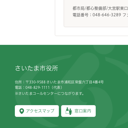
都市局/都心整備部/大宮駅
電話番号：048-646-3289 フ
フッターです。
さいたま市役所
住所：〒330-9588 さいたま市浦和区常盤六丁目4番4号
電話：048-829-1111（代表）
※さいたまコールセンターにつながります。
アクセスマップ
窓口案内