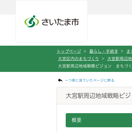
メインメニューへ移動
フッターへ移動します
メインメニューをスキップして本文へ移動
トップページ
>
暮らし・手続き
>
ま
大宮区内のまちづくり
>
大宮駅周辺地
大宮駅周辺地域戦略ビジョン まちづ
ページの本文です。
一つ前に見ていたページに戻る
大宮駅周辺地域戦略ビジ
概要