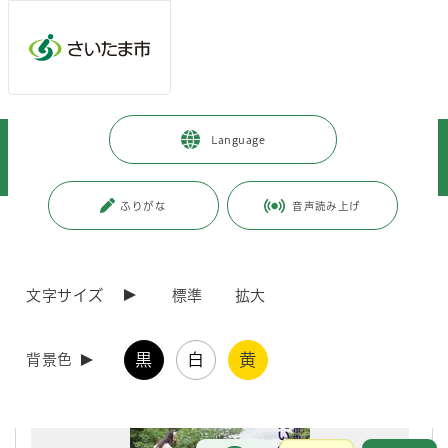
メインメニューへ移動
フッターへ移動します
メインメニューをスキップして本文へ移動
トップページ
>
暮らし・手続き
>
まちづくり・交通
>
Language
都市局まちづくり広報誌「korekara」WEBサイト
>
各号の紹介
>
各号の紹介
>
korekara 第30号（令和元年10月発行）
ふりがな
音声読み上げ
ページの本文です。
更新日付：2021年1月21日 / ページ番号：C067167
korekara 第30号（令和元年10月発行）
文字サイズ
標準
拡大
黒
白
黄
背景色
お問合せ
メインメニューです。