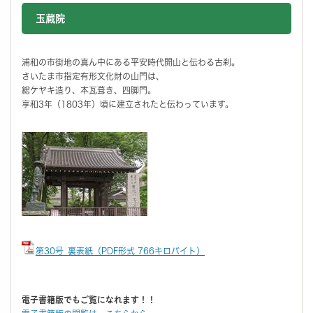
玉蔵院
浦和の市街地の真ん中にある平安時代開山と伝わる古刹。
さいたま市指定有形文化財の山門は、
総ケヤキ造り、本瓦葺き、四脚門。
享和3年（1803年）頃に建立されたと伝わっています。
第30号_裏表紙（PDF形式 766キロバイト）
電子書籍版でもご覧になれます！！