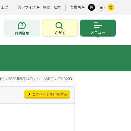
み上げ
文字サイズ
標準
拡大
背景色
黒
白
黄
お問合せ
さがす
メニュー
付：2020年9月24日 / ページ番号：C013203
このページを印刷する