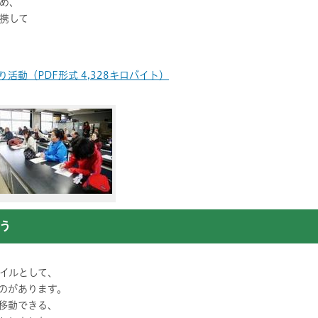
め、
携して
り活動（PDF形式 4,328キロバイト）
う
イルとして、
のがあります。
移動できる、