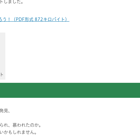
トしました。
ろう！（PDF形式 872キロバイト）
ト
な発見、
られ、慕われたのか。
いかもしれません。