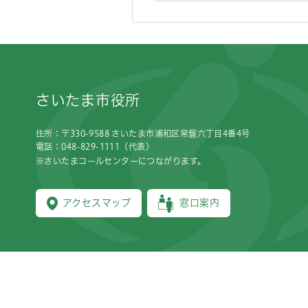
フッターです。
さいたま市役所
住所：〒330-9588 さいたま市浦和区常盤六丁目4番4号
電話：048-829-1111（代表）
※さいたまコールセンターにつながります。
アクセスマップ
窓口案内