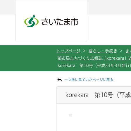
メインメニューへ移動
フッターへ移動します
メインメニューをスキップして本文へ移動
トップページ
>
暮らし・手続き
>
ま
都市局まちづくり広報誌「korekara」
korekara 第10号（平成23年3月発行
ページの本文です。
一つ前に見ていたページに戻る
korekara 第10号（平