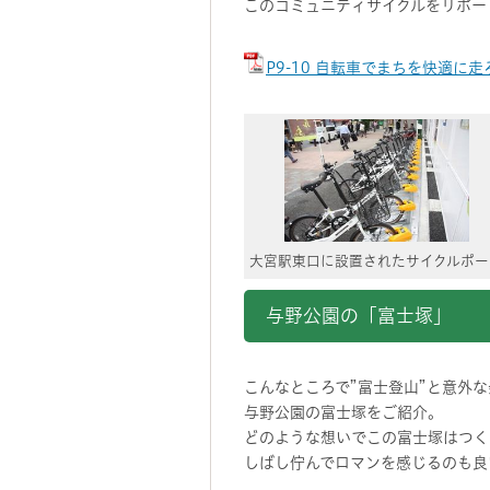
このコミュニティサイクルをリポー
P9-10 自転車でまちを快適に走
大宮駅東口に設置されたサイクルポー
与野公園の「富士塚」
こんなところで”富士登山”と意外
与野公園の富士塚をご紹介。
どのような想いでこの富士塚はつく
しばし佇んでロマンを感じるのも良