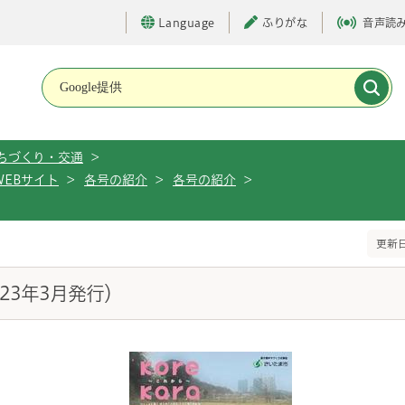
Language
ふりがな
音声読
メインメニューです。
ちづくり・交通
>
WEBサイト
>
各号の紹介
>
各号の紹介
>
）
更新日
成23年3月発行）