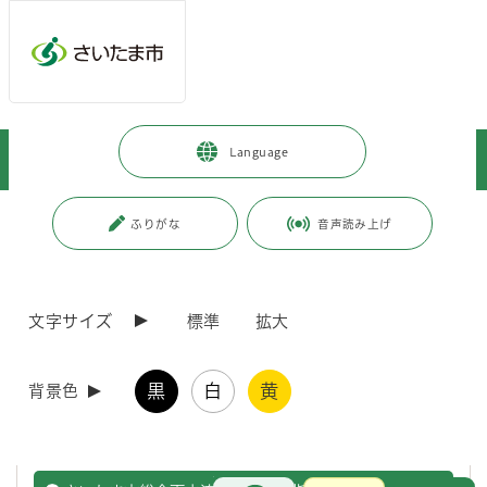
ページの本文です。
メインメニューへ移動
フッターへ移動します
メインメニューをスキップして本文へ移動
トップページ
>
暮らし・手続き
>
まちづくり・交通
>
河川・水辺
>
Language
河川改修事業
>
雨水流出抑制対策事業
ページ番号：J008198
ふりがな
音声読み上げ
雨水流出抑制対策事業
文字サイズ
標準
拡大
さいたま市総合雨水流出抑制対策指針の実績について
黒
白
黄
背景色
「さいたま市総合雨水流出抑制対策指針」に基づいた、市が実施す
る公共事業における雨水流出抑制対策状況を公開しています。
お問合せ
メインメニューです。