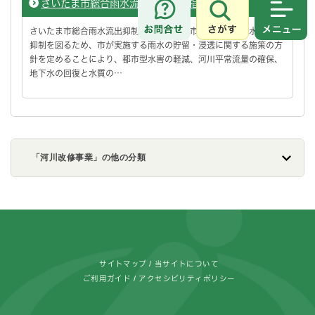
さいたま市総合雨水流出抑制対策指針
さがす
メニュ
さいたま市総合雨水流出抑制対策指針は、市内における雨水の流出
抑制を図るため、市が実施する雨水の貯留・浸透に関する施策の方
針を定めることにより、都市型水害の軽減、河川平常流量の確保、
地下水の回復と水質の…
「河川改修事業」の他の分類
フッターです。
サイトマップ
当サイトについて
ご利用ガイド
アクセシビリティポリシー