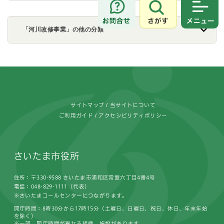
さがす
メニュ
「河川改修事業」の他の分類
フッターです。
サイトマップ
当サイトについて
ご利用ガイド
アクセシビリティポリシー
さいたま市役所
住所：〒330-9588 さいたま市浦和区常盤六丁目4番4号
電話：048-829-1111（代表）
※さいたまコールセンターにつながります。
開庁時間：8時30分から17時15分（土曜日、日曜日、祝日、休日、年末年始
を除く）
※一部、開庁時間が異なる組織、施設があります。