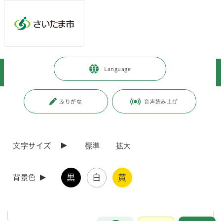
ページの本文です。
メインメニューへ移動
フッターへ移動します
メインメニューをスキップして本文へ移動
トップページ
>
暮らし・手続き
>
まちづくり・交通
>
河川・水辺
>
Language
河川改修事業
>
流域貯留浸透事業
ページ番号：J008197
ふりがな
音声読み上げ
流域貯留浸透事業
文字サイズ
標準
拡大
流域貯留浸透事業について
黒
白
黄
背景色
総合的な治水対策の一環として、市が実施する流域貯留浸透事業に
ついての概要と整備済の施設一覧及び位置図を公開しています。
お問合せ
メインメニューです。