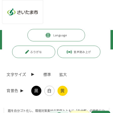
メインメニューへ移動
フッターへ移動します
メインメニューをスキップして本文へ移動
トップページ
>
暮らし・手続き
>
環境保全
>
環境教育・学習
>
Language
さいたま市環境教育ネットワーク
>
環境教育ネットワークパートナー
>
株式会社カネカ 環境教育・学習案内
ふりがな
音声読み上げ
ページの本文です。
更新日付：2024年9月16日 / ページ番号：C095570
株式会社カネカ 環境教育・学習案内
文字サイズ
標準
拡大
これまでのプラスチックの代わりになる素材（カネカ生分解性バイオポ
リマー Green Planet®）を題材にした授業です。 当製品は、100％バ
黒
白
黄
背景色
イオマス由来で、海水中でも生分解される素材として、海洋プラスチッ
ク汚染といった環境問題解決に貢献する素材です。授業では、プラスチ
ックの便利さと、適切な処理がされないことによる汚染問題を認識し、
便利なくらしと豊かな自然の両立について考えていただきます。環境問
題を自分ゴト化し、環境対策素材の実例とともに「生分解」の特性につ
お問合せ
メインメニューです。