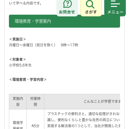
いて学べる内容です。
さがす
メニュ
環境教育・学習案内
＜実施日＞
月曜日～金曜日（祝日を除く） 9時～17時
＜対象者＞
小学校5,6年生
＜環境教育・学習内容＞
実施内
所要時
こんなことが学習できます
容
間
プラスチックの便利さと、適切な処理がされないこ
識し、便利なくらしと豊かな自然の両立について考
環境学
45分
実現する解決策の1つとして、当社が開発した海洋
習教室