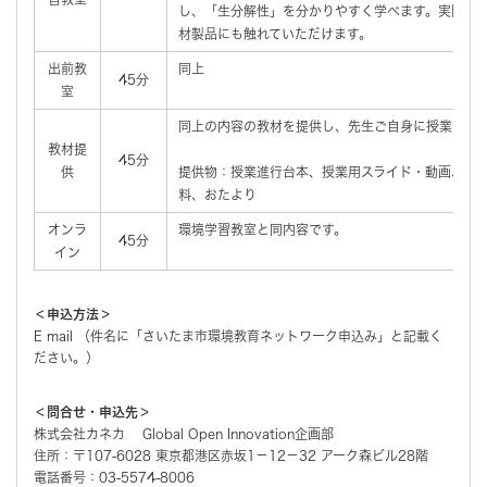
し、「生分解性」を分かりやすく学べます。実際に
材製品にも触れていただけます。
出前教
同上
45分
室
同上の内容の教材を提供し、先生ご自身に授業いた
教材提
45分
供
提供物：授業進行台本、授業用スライド・動画、ワ
料、おたより
オンラ
環境学習教室と同内容です。
45分
イン
＜申込方法＞
E mail （件名に「さいたま市環境教育ネットワーク申込み」と記載く
ださい。）
＜問合せ・申込先＞
株式会社カネカ Global Open Innovation企画部
住所：〒107-6028 東京都港区赤坂1－12－32 アーク森ビル28階
電話番号：03-5574-8006