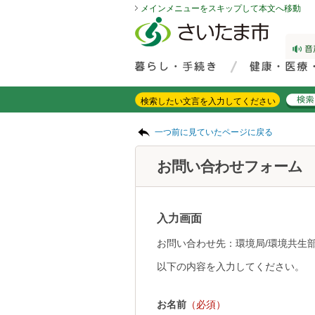
メインメニューをスキップして本文へ移動
フッターへ移動
ページの先頭です。
ページの先頭に戻る
メインメニューへ移動
サイト内検索。検索したいキーワードを入力し、検索ボタンをクリックもしくはキーボードのエンターキーを押してください。
メインメニューです。
ページの本文です。
一つ前に見ていたページに戻る
お問い合わせフォーム
入力画面
お問い合わせ先：環境局/環境共生部
以下の内容を入力してください。
お名前
（必須）