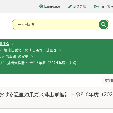
Language
ふりがな
音声読
メインメニューです。
境保全
>
>
地球温暖化に関する条例・計画等
>
役所の取組)の実績
>
ス排出量推計 ～令和6年度（2024年度）実績
更新日
ける温室効果ガス排出量推計 ～令和6年度（202