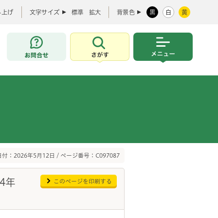
み上げ
文字サイズ
標準
拡大
背景色
黒
白
黄
お問合せ
さがす
メニュー
付：2026年5月12日 / ページ番号：C097087
4年
このページを印刷する