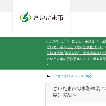
メインメニューへ移動
フッターへ移動します
メインメニューをスキップして本文へ移動
トップページ
>
暮らし・手続き
>
環
ゼロカーボン推進（地球温暖化対策）
区域施策編(市域全体)・事務事業編(市
さいたま市の事務事業における温室効果ガ
～
ページの本文です。
一つ前に見ていたページに戻る
さいたま市の事務事業にお
度）実績～