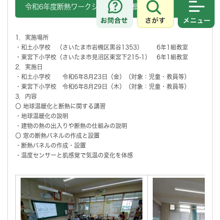
令和6年度断熱ワークショップ実施概要
さがす
メニュ
1．実施場所
・和土小学校 （さいたま市岩槻区黒谷1353） 6年1組教室
・東宮下小学校（さいたま市見沼区東宮下215-1） 6年1組教室
2．実施日
・和土小学校 令和6年8月23日（金）（対象：児童・教員等）
・東宮下小学校 令和6年8月29日（木）（対象：児童・教員等）
3．内容
〇 地球温暖化と断熱に関する講習
・地球温暖化の説明
・建物の熱の出入りや断熱の仕組みの説明
〇 窓の断熱パネルの作成と設置
・断熱パネルの作成・設置
・温度センサーと肌感覚で気温の変化を体感