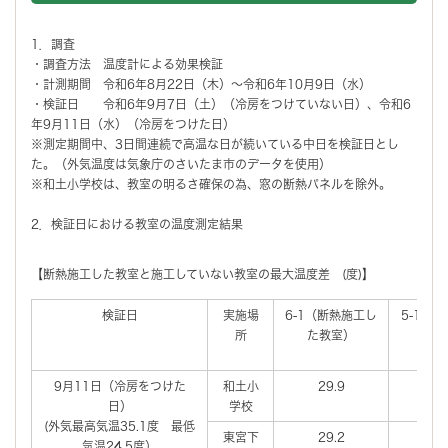
1．調査
・調査方法 温度計による効果検証
・計測期間 令和6年8月22日（木）～令和6年10月9日（水）
・検証日 令和6年9月7日（土）（冷房をつけていない日）、令和6
年9月11日（水）（冷房をつけた日）
※測定期間中、3日間連続で高温な日が続いている中日を検証日とし
た。（外気温度は気象庁のさいたま市のデータを使用）
※和土小学校は、教室の明るさ確保の為、窓の断熱パネルを除外。
2．検証日における教室の温度測定結果
【断熱施工した教室と施工していない教室の最大温度差 (度)】
検証日
実施場
6-1（断熱施工し
5-1（
所
た教室）
な
9月11日（冷房をつけた
和土小
29.9
日）
学校
(外気最高気温35.1度 最低
東宮下
29.2
気温24.5度）