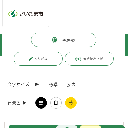
メインメニューへ移動
フッターへ移動します
メインメニューをスキップして本文へ移動
トップページ
>
暮らし・手続き
>
環境保全
>
Language
ゼロカーボン推進（地球温暖化対策）
>
市民向けの取組
>
身近なところから始めよう
>
断熱ワークショップを実施しました
ふりがな
音声読み上げ
ページの本文です。
更新日付：2025年3月17日 / ページ番号：C119801
断熱ワークショップを実施しました
文字サイズ
標準
拡大
近年、夏の猛暑が長期化し、熱中症などの健康リスクが高まっておりま
す。これは地球温暖化が原因ともいわれております。
黒
白
黄
背景色
今回、学習環境を改善するとともに、次世代を担う若年層の地球温暖化
対策に係る行動変容を促すため、小学校において断熱ワークショップを
実施しました。
お問合せ
メインメニューです。