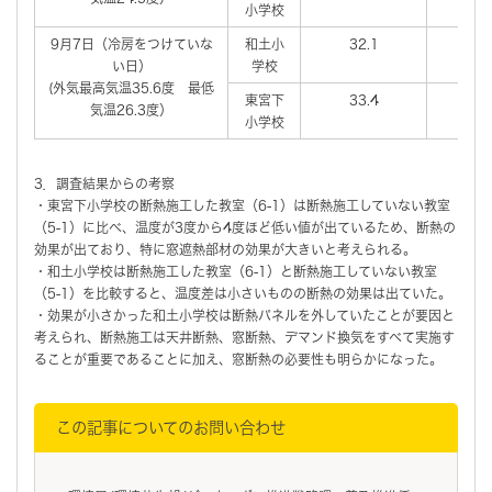
小学校
9月7日（冷房をつけていな
和土小
32.1
い日）
学校
(外気最高気温35.6度 最低
東宮下
33.4
気温26.3度）
小学校
3．調査結果からの考察
・東宮下小学校の断熱施工した教室（6-1）は断熱施工していない教室
（5-1）に比べ、温度が3度から4度ほど低い値が出ているため、断熱の
効果が出ており、特に窓遮熱部材の効果が大きいと考えられる。
・和土小学校は断熱施工した教室（6-1）と断熱施工していない教室
（5-1）を比較すると、温度差は小さいものの断熱の効果は出ていた。
・効果が小さかった和土小学校は断熱パネルを外していたことが要因と
考えられ、断熱施工は天井断熱、窓断熱、デマンド換気をすべて実施す
ることが重要であることに加え、窓断熱の必要性も明らかになった。
この記事についてのお問い合わせ