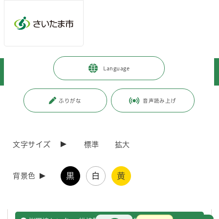
ページの本文です。
メインメニューへ移動
フッターへ移動します
メインメニューをスキップして本文へ移動
トップページ
>
暮らし・手続き
>
上下水道・ごみ
>
Language
ごみ・し尿処理施設紹介・見学
>
ごみ焼却施設
>
桜環境センター
ページ番号：J003611
ふりがな
音声読み上げ
桜環境センター
文字サイズ
標準
拡大
桜環境センター 家庭ごみの持込みについて
黒
白
黄
背景色
桜環境センターの家庭ごみの持込みについて概要をご説明いたしま
す。
お問合せ
メインメニューです。