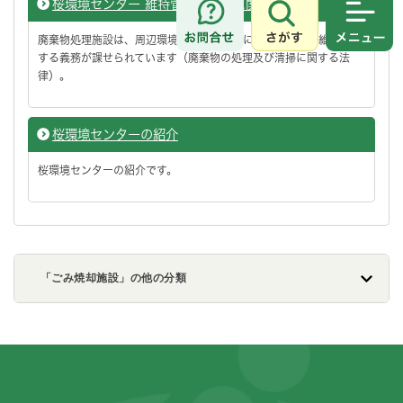
桜環境センター 維持管理の状況に関する情報
さがす
メニュ
廃棄物処理施設は、周辺環境の保全を目的に施設を適正に維持管理
する義務が課せられています（廃棄物の処理及び清掃に関する法
律）。
桜環境センターの紹介
桜環境センターの紹介です。
「ごみ焼却施設」の他の分類
フッターです。