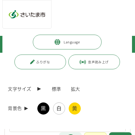
ページの本文です。
メインメニューへ移動
フッターへ移動します
メインメニューをスキップして本文へ移動
トップページ
>
暮らし・手続き
>
上下水道・ごみ
>
上水道
>
Language
災害への備え
>
応急給水場所
ページ番号：J000476
ふりがな
音声読み上げ
応急給水場所
文字サイズ
標準
拡大
応急給水場所
黒
白
黄
背景色
休止中の応急給水場所
お問合せ
メインメニューです。