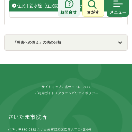
住民用給水栓（住民開設型応急給水施設）
さがす
メニュ
「災害への備え」の他の分類
フッターです。
サイトマップ
当サイトについて
ご利用ガイド
アクセシビリティポリシー
さいたま市役所
住所：〒330-9588 さいたま市浦和区常盤六丁目4番4号