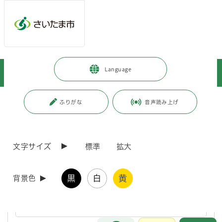
ページの本文です。
メインメニューへ移動
フッターへ移動します
メインメニューをスキップして本文へ移動
トップページ
>
暮らし・手続き
>
上下水道・ごみ
>
上水道
>
Language
水道料金・届出ガイド
>
よくある質問
ページ番号：J004703
ふりがな
音声読み上げ
よくある質問
文字サイズ
標準
拡大
水道局アプリＱ＆Ａ
黒
白
黄
背景色
水道料金Q＆A
お問合せ
メインメニューです。