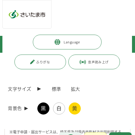
メインメニューへ移動
フッターへ移動します
メインメニューをスキップして本文へ移動
トップページ
>
暮らし・手続き
>
上下水道・ごみ
>
上水道
>
Language
水道料金・届出ガイド
>
電子申請
>
電子申請・届出サービス
ページの本文です。
更新日付：2026年3月23日 / ページ番号：C049511
ふりがな
音声読み上げ
電子申請・届出サービス
文字サイズ
標準
拡大
電子申請・届出サービスは、自宅や職場などのパソコンやスマートフォ
ンからインターネットを利用して、お手続きができるサービスです。
当該サービスでは、インターネットを利用した通信を安全に行うため、
黒
白
黄
申請等の情報を送受信する際の通信経路の暗号化を行っています。ま
背景色
た、不正アクセスの排除・データの改ざん防止・ウイルス対策など、万
全なセキュリティ対策をとっておりますので、安心してご利用いただけ
ます。
※電子申請・届出サービスは、埼玉県及び県内市町村で共同利用する
お問合せ
メインメニューです。