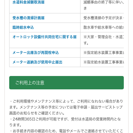
水道料金減額取消届
減額事由の終了等に伴い、認
き
受水槽の清掃計画届
受水槽清掃の予定が決まった
臨時給水申込
散水車や給水車等への給水が
オートロック設備付共同住宅に関する届
※大家・管理会社・水道工事
す。
メーター出庫及び再開栓申込
※指定給水装置工事事業者向
メーター返納及び使用中止届出
※指定給水装置工事事業者向
ご利用上の注意
・ご利用環境やメンテナンス等によって、ご利用になれない場合があり
ます。メンテナンス等の予定については電子申請・届出サービストップ
画面のお知らせをご確認ください。
・24時間365日ご利用が可能ですが、受付は水道局の営業時間内とな
ります。
・お手続き内容の確認のため、電話やメールでご連絡させていただくこ