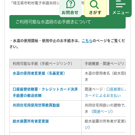
「埼玉県市町村電子申請共同システム」を使用しています。
さがす
メニュ
ご利用可能な水道局のお手続きについて
・水道の使用開始・使用中止のお手続きは、
こちら
のページをご覧くだ
さい。
利用可能な手続（手続ページリンク）
手続概要・関連ページリンク
水道の使用者変更届（名義変更）
水道の使用者名（給水契約者
き
口座振替依頼書・クレジットカード決済
関連ページ：
口座振替による
手続書の郵送依頼
カードによるお支払い
共同住宅用使用世帯数異動届
共同住宅用扱いの建物で、世
き （
関連ページ
）
給水装置所有者変更届
給水装置の所有者が変更にな
ジ
）