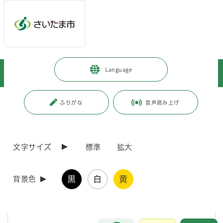
メインメニューへ移動
フッターへ移動します
メインメニューをスキップして本文へ移動
トップページ
>
暮らし・手続き
>
上下水道・ごみ
>
上水道
>
Language
水道料金・届出ガイド
>
お客さまへ
>
使用者番号
ページの本文です。
更新日付：2026年3月23日 / ページ番号：C007125
ふりがな
音声読み上げ
使用者番号
文字サイズ
標準
拡大
使用者番号は9桁の数字で、水道を使用されるお客さまの番号となって
おります。
この使用者番号は、水道に関する各種申込や届出、お電話によるお問い
黒
白
黄
合わせの際にご利用いただけます。
背景色
使用者番号は次のものに印字されています。
お問合せ
メインメニューです。