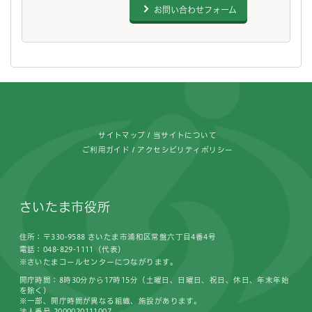
お問い合わせフォーム
フッターです。
サイトマップ
当サイトについて
ご利用ガイド
アクセシビリティポリシー
さいたま市役所
住所：〒330-9588 さいたま市浦和区常盤六丁目4番4号
電話：048-829-1111（代表）
※さいたまコールセンターにつながります。
開庁時間：8時30分から17時15分（土曜日、日曜日、祝日、休日、年末年始
を除く）
※一部、開庁時間が異なる組織、施設があります。
法人番号 2000020111007