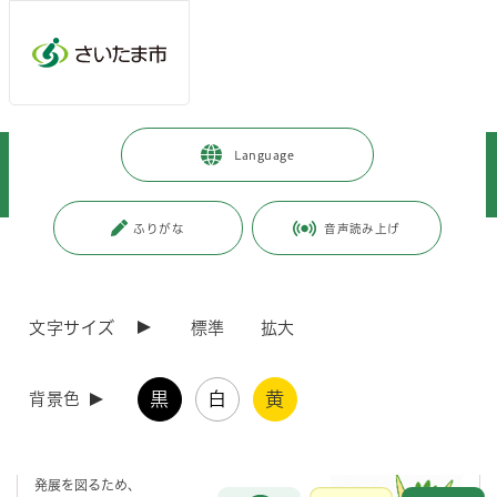
メインメニューへ移動
フッターへ移動します
メインメニューをスキップして本文へ移動
トップページ
>
暮らし・手続き
>
就職・仕事
>
Language
勤労者のための制度・施策
>
令和8年度「さいたま市技能者表彰」候補者の推薦を受け付けます
ふりがな
音声読み上げ
ページの本文です。
更新日付：2026年6月8日 / ページ番号：C014406
令和8年度「さいたま市技能者表彰」候補者の推薦
を受け付けます
文字サイズ
標準
拡大
技能者表彰について
黒
白
黄
背景色
市では、一人ひとりの勤労に対する一層の意欲向上と市内産業の更なる
発展を図るため、
お問合せ
メインメニューです。