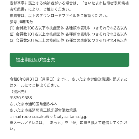
表彰基準に該当する候補者がいる場合は、「さいたま市技能者表彰候補
者推薦書」により、ご推薦ください。
推薦書は、以下のダウンロードファイルをご確認ください。
参考 推薦者数
(1) 会員数100名以下の技能団体 各種類の表彰につきそれぞれ2名以内
(2) 会員数101名以上の技能団体 各種類の表彰につきそれぞれ3名以内
(3) 会員数201名以上の技能団体 各種類の表彰につきそれぞれ4名以内
提出期限及び提出先
令和8年8月31日（月曜日）までに、さいたま市労働政策課に郵送また
はメールにてご提出ください。
（提出先）
〒330-9588
さいたま市浦和区常盤6-4-4
さいたま市経済局商工観光部労働政策課
E-mail rodo-seisakuあっとcity.saitama.lg.jp
※メールアドレスは、「あっと」を「＠」に置き換えて送信してくださ
い。