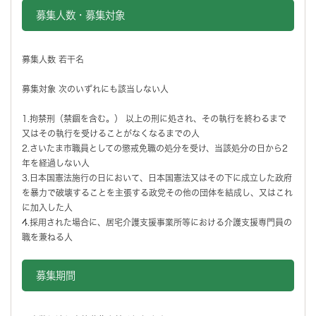
募集人数・募集対象
募集人数 若干名
募集対象 次のいずれにも該当しない人
1.拘禁刑（禁錮を含む。） 以上の刑に処され、その執行を終わるまで
又はその執行を受けることがなくなるまでの人
2.さいたま市職員としての懲戒免職の処分を受け、当該処分の日から2
年を経過しない人
3.日本国憲法施行の日において、日本国憲法又はその下に成立した政府
を暴力で破壊することを主張する政党その他の団体を結成し、又はこれ
に加入した人
4.採用された場合に、居宅介護支援事業所等における介護支援専門員の
職を兼ねる人
募集期間