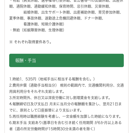
・有給（病気休暇、選挙権等行使休暇、官公署等への出頭休暇、出産休
暇、通院休暇、通勤緩和休暇、保育時間、忌引休暇、災害休暇、
結婚休暇、出生サポート休暇、出産補助休暇、育児参加休暇、
夏季休暇、事故休暇、退勤途上危機回避休暇、ドナー休暇、
看護休暇、短期介護休暇）
・無給（妊娠障害休暇、生理休暇）
※ それぞれ取得要件あり。
報酬・手当
1.時給1，535円（地域手当に相当する報酬を含む。）
2.費用弁償（通勤手当相当分） 規則の範囲内で、交通機関利用分、交通
用具利用分をそれぞれ支給します。
3.所定時間外、休日又は深夜労働に対し割増賃金を支給します。
4.報酬締切日及び支払日 月末に当月分の報酬額を集計し、翌月21日ま
でに、原則として口座振替により支払います。
5.再任用時は職務経験を考慮し、一定金額を加算した時給になります。
6.期末手当 支給あり(基準日を含む引き続く任用期間 が6か月以上ある
者（週の所定労働時間が15時間30分未満の者を除く）