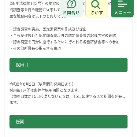
成9年法律第123号）の規定による要介護認定又は要支援認定に係る訪
さがす
メニュ
問調査等を行う職務に従事していただきます。
主な職務内容は以下のとおりです。
・認定調査の実施、認定調査票の作成及び提出
・自らが作成した認定調査票以外の認定調査票の記載内容の確認
・認定調査を円滑に遂行するために行われる各種研修会等への参加
・その他所属長の指示する事項
採用日
令和8年6月2日（以降順次採用日より）
採用後1月間は条件付採用期間となります。
（勤務日数が15日に満たないときは、15日に達するまで期間を延長し
ます。）
任期