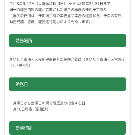
令和8年6月2日（以降順次採用日） から令和9年3月31日まで
同一の職務内容の職が設置された場合の再度の任用予定あり
（再度の任用は、任期満了時の業務量や業務の進捗状況、予算の有無、
勤務成績、態度、職務遂行能力により判断します。）
勤務場所
さいたま市浦和区役所健康福祉部高齢介護課（さいたま市浦和区常盤6
丁目4番4号）
勤務日
・月曜日から金曜日の間で所属長の指定する日
・月10日程度（応相談）
勤務時間