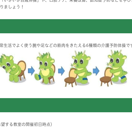
「いきいき百歳体操」や、口腔ケア、栄養改善、認知症予防などを学び
りましょう！
常生活でよく使う腕や足などの筋肉をきたえる6種類の介護予防体操で
希望する教室の開催初日時点）