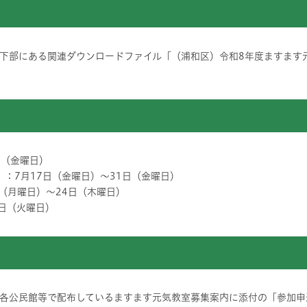
下部にある関連ダウンロードファイル「（浦和区）令和8年度ますます
日（金曜日）
）
：7月17日（金曜日）～31日（金曜日）
日（月曜日）～24日（木曜日）
5日（火曜日）
各公民館等で配布しているますます元気教室募集案内に添付の「参加申