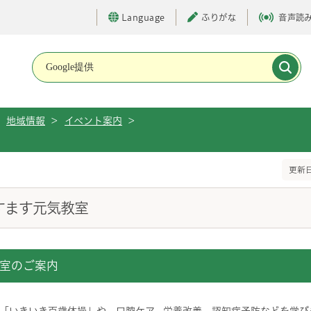
Language
ふりがな
音声読
メインメニューです。
地域情報
>
イベント案内
>
更新日
すます元気教室
室のご案内