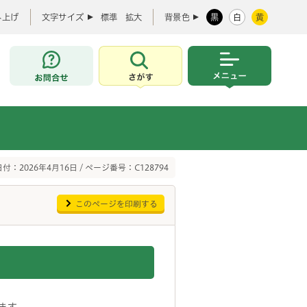
み上げ
文字サイズ
標準
拡大
背景色
黒
白
黄
お問合せ
さがす
メニュー
付：2026年4月16日 / ページ番号：C128794
このページを印刷する