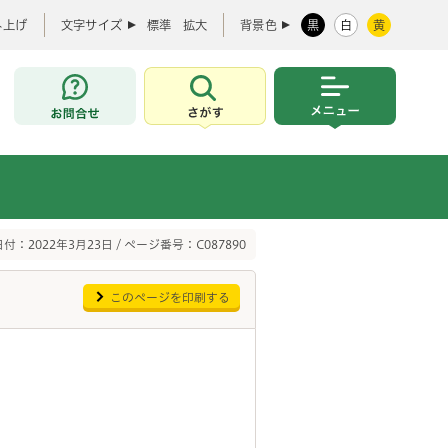
み上げ
文字サイズ
標準
拡大
背景色
黒
白
黄
お問合せ
さがす
メニュー
付：2022年3月23日 / ページ番号：C087890
このページを印刷する