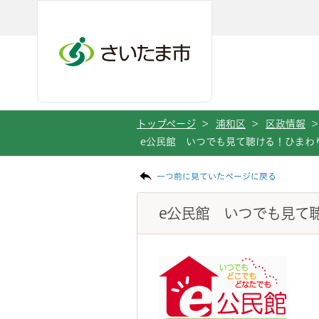
メインメニューへ移動
フッターへ移動します
メインメニューをスキップして本文へ移動
トップページ
>
浦和区
>
区政情報
>
e公民館 いつでも見て聴ける！ひまわ
ページの本文です。
一つ前に見ていたページに戻る
e公民館 いつでも見て