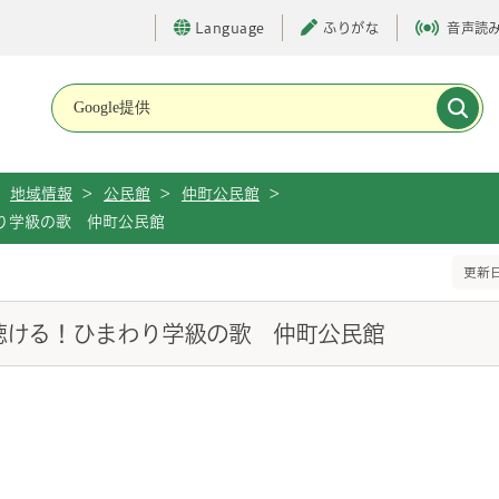
Language
ふりがな
音声読
メインメニューです。
地域情報
>
公民館
>
仲町公民館
>
り学級の歌 仲町公民館
更新日
聴ける！ひまわり学級の歌 仲町公民館