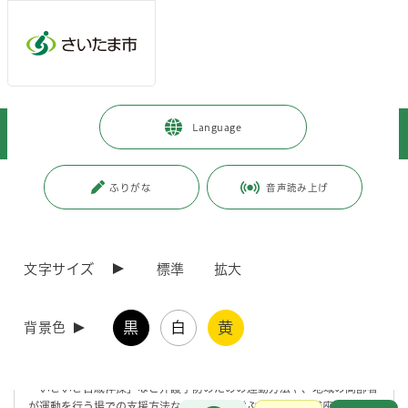
メインメニューへ移動
フッターへ移動します
メインメニューをスキップして本文へ移動
トップページ
>
大宮区
>
区政情報
>
区政について
>
募集
>
Language
【大宮区】令和8年度いきいきサポーター養成講座のご案内
ページの本文です。
更新日付：2026年5月26日 / ページ番号：C114823
ふりがな
音声読み上げ
【大宮区】令和8年度いきいきサポーター養成講座
のご案内
文字サイズ
標準
拡大
黒
白
黄
背景色
「いきいきサポーター養成講座」とは
「いきいき百歳体操」など介護予防のための運動方法や、地域の高齢者
お問合せ
が運動を行う場での支援方法などについて学ぶ講座です。講座終了後
メインメニューです。