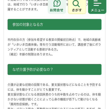
は、地域で行う「いきいき百歳体操」を支援するボランティアとして活
さがす
メニュ
躍することができます。
参加の対象となる方
市内在住の方（参加を希望する教室の開催初日時点）で、地域の高齢者
が「いきいき百歳体操」等を行う活動場所において、講座修了後にボラ
ンティアとして活動する意欲がある方。
（補足）年齢の制限はありません。
なぜ介護予防が必要なの？
介護が必要な初期の段階である、要支援状態などになることを予防する
には、体を動かすことがとても重要です。
要支援状態などになる原因疾患のうち約半数を占めているのは、体を動
かさない状態が続くことによって心身の機能が低下して動けなくなる
「廃用性症候群」です。
筋力・バランス能力・移動能力は高齢になるにつれて低下しますが、効