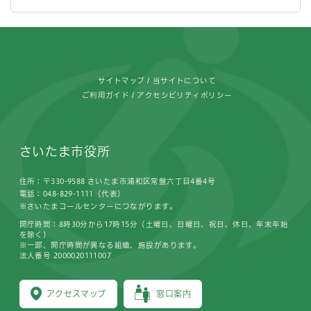
フッターです。
サイトマップ
当サイトについて
ご利用ガイド
アクセシビリティポリシー
さいたま市役所
住所：〒330-9588 さいたま市浦和区常盤六丁目4番4号
電話：048-829-1111（代表）
※さいたまコールセンターにつながります。
開庁時間：8時30分から17時15分（土曜日、日曜日、祝日、休日、年末年始
を除く）
※一部、開庁時間が異なる組織、施設があります。
法人番号 2000020111007
アクセスマップ
窓口案内