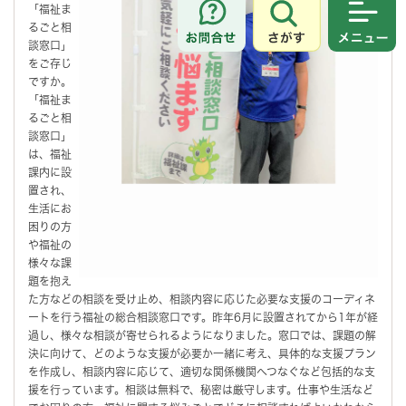
「福祉ま
さがす
メニュ
るごと相
談窓口」
をご存じ
ですか。
「福祉ま
るごと相
談窓口」
は、福祉
課内に設
置され、
生活にお
困りの方
や福祉の
様々な課
題を抱え
た方などの相談を受け止め、相談内容に応じた必要な支援のコーディネ
ートを行う福祉の総合相談窓口です。昨年6月に設置されてから1年が経
過し、様々な相談が寄せられるようになりました。窓口では、課題の解
決に向けて、どのような支援が必要か一緒に考え、具体的な支援プラン
を作成し、相談内容に応じて、適切な関係機関へつなぐなど包括的な支
援を行っています。相談は無料で、秘密は厳守します。仕事や生活など