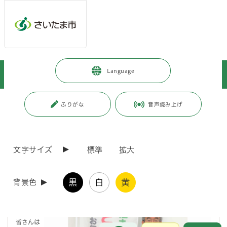
メインメニューへ移動
フッターへ移動します
メインメニューをスキップして本文へ移動
トップページ
>
大宮区
>
区政情報
>
区政について
>
Language
区長からのメッセージ
>
令和5年度
>
区長メッセージ（9月）
ページの本文です。
更新日付：2025年4月25日 / ページ番号：C099026
ふりがな
音声読み上げ
区長メッセージ（9月）
文字サイズ
標準
拡大
残暑厳
しい季
節、いか
黒
白
黄
がお過ご
背景色
しでしょ
うか。
さて、
皆さんは
お問合せ
メインメニューです。