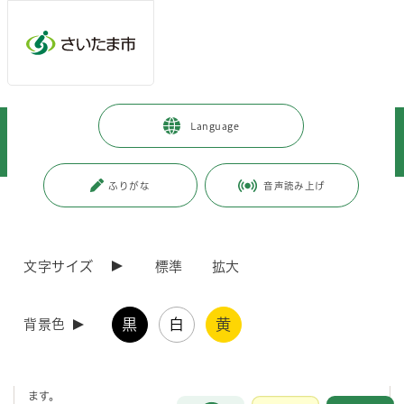
メインメニューへ移動
フッターへ移動します
メインメニューをスキップして本文へ移動
トップページ
>
西区
>
区政情報
>
区政について
>
Language
西区役所中規模修繕工事について
>
駐車場について
>
西区役所臨時駐車場(来庁者用)の設置について
ふりがな
音声読み上げ
ページの本文です。
更新日付：2026年7月3日 / ページ番号：C129176
西区役所臨時駐車場(来庁者用)の設置について
文字サイズ
標準
拡大
西区役所中規模修繕工事に伴い、西区役所敷地内駐車場に仮設庁舎を建
築します。
黒
白
黄
背景色
これに伴い、来庁者用駐車場の台数が大幅に減少することへの対策とし
て、以下のとおり臨時駐車場を設置することといたしました。
ご不便をおかけしますが、ご理解とご協力のほどよろしくお願いいたし
ます。
お問合せ
メインメニューです。