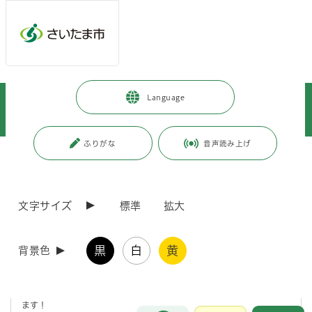
メインメニューへ移動
フッターへ移動します
メインメニューをスキップして本文へ移動
トップページ
>
南区
>
区政情報
>
区政について
>
区の取り組み
>
Language
安全・安心なまちづくり
>
あなたは、どう避難する？「南区防災展2026」を開催します
ふりがな
音声読み上げ
ページの本文です。
更新日付：2026年7月13日 / ページ番号：C131305
あなたは、どう避難する？「南区防災展2026」を
開催します
文字サイズ
標準
拡大
開催概要
黒
白
黄
背景色
昨年度多くの皆様にご参加いただいた南区防災展を、今年も開催いたし
ます！
お問合せ
メインメニューです。