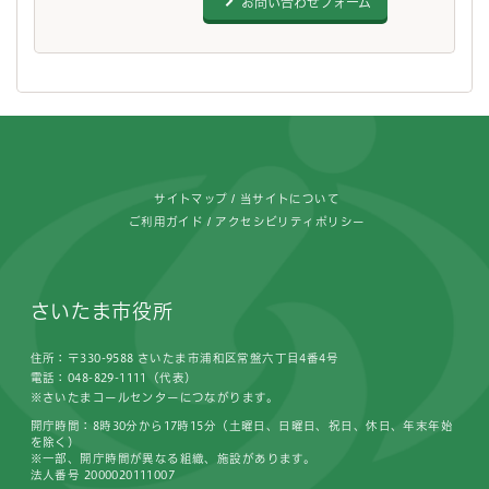
お問い合わせフォーム
フッターです。
サイトマップ
当サイトについて
ご利用ガイド
アクセシビリティポリシー
さいたま市役所
住所：〒330-9588 さいたま市浦和区常盤六丁目4番4号
電話：048-829-1111（代表）
※さいたまコールセンターにつながります。
開庁時間：8時30分から17時15分（土曜日、日曜日、祝日、休日、年末年始
を除く）
※一部、開庁時間が異なる組織、施設があります。
法人番号 2000020111007