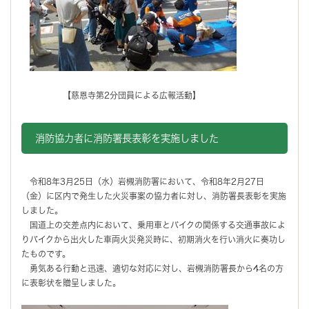
【慈恩寺第2分団員による広報活動】
消防協力者に消防署長表彰を実施しました
令和8年3月25日（水）岩槻消防署において、令和8年2月27日
（金）に区内で発生した火災事案の協力者に対し、消防署長表彰を実施
しました。
国道上の交差点内において、乗用車とバイクの関係する交通事故によ
りバイクから出火した車両火災発災時に、初期消火を行い消火に奏功し
たものです。
勇気ある行動と迅速、適切な対応に対し、岩槻消防署長から4名の方
に表彰状を贈呈しました。