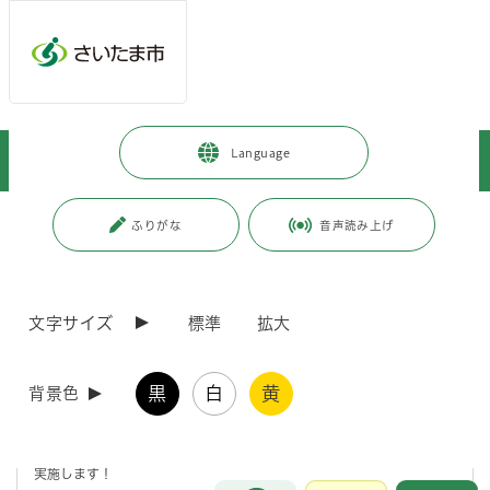
メインメニューへ移動
フッターへ移動します
メインメニューをスキップして本文へ移動
トップページ
>
岩槻区
>
安心・安全のために
>
消防
>
Language
岩槻消防署からのお知らせ
ページの本文です。
更新日付：2026年7月14日 / ページ番号：C121220
ふりがな
音声読み上げ
岩槻消防署からのお知らせ
文字サイズ
標準
拡大
岩槻消防署・岩槻ブロック隊消防団の研修について
黒
白
黄
背景色
消防団員の方々は、多種多様な業務を遂行するために一生懸命、研修
や訓練を実施しています！
岩槻消防署は引き続き、火災予防の推進と消防団員募集の広報活動を
実施します！
お問合せ
メインメニューです。