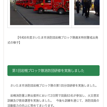
【令和6年度さいたま市消防団岩槻ブロック隊歳末特別警戒出発
式の様子】
第1回岩槻ブロック隊消防団研修を実施しました
さいたま市消防団岩槻ブロック隊の第1回分団研修を実施しました。
岩槻消防署上野出張所において2日間で団員83名が参加し、火災想定
訓練及び救命講習を実施しました。 今後も訓練を通じて、消防団員の
活動能力の向上に努めてまいります。