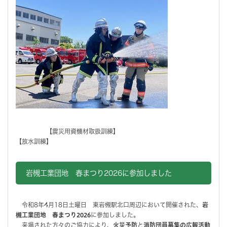
【震災用資機材取扱訓練】
【放水訓練】
岩槻工業団地 春まつり2026に参加しました
令和8年4月18日土曜日 東岩槻駅北口周辺において開催された、
岩
槻工業団地 春まつり2026
に参加しました。
来場された方々のご協力により、
火災予防
と
消防団員募集の広報活動