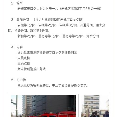
2 場所
岩槻駅東口クレセントモール（岩槻区本町3丁目2番の一部）
3 参加分団 （さいたま市消防団岩槻ブロック隊）
岩槻第1分団、岩槻第2分団、岩槻第3分団、川通分団、和土分
団、柏崎分団、新和第1分団、
新和第2分団、慈恩寺第1分団、慈恩寺第2分団、河合分団
4 内容
・さいたま市消防団岩槻ブロック副団長訓示
・人員点検
・車両点検
・歳末特別警戒出発式
5 その他
荒天及び災害発生時は、中止する場合があります。