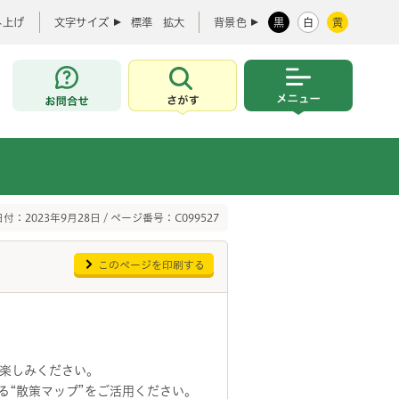
み上げ
文字サイズ
標準
拡大
背景色
黒
白
黄
お問合せ
さがす
メニュー
付：2023年9月28日 / ページ番号：C099527
このページを印刷する
楽しみください。
る“散策マップ”をご活用ください。