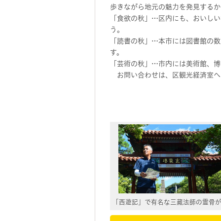
歩きながら地元の魅力を発見するか
「食欲の秋」…区内にも、おいしい
う。
「読書の秋」…本市には図書館の数
す。
「芸術の秋」…市内には美術館、博
お問い合わせは、区観光経済室へ（TE
岩槻
「西遊記」で有名な三蔵法師の霊骨