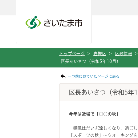
メインメニューへ移動
フッターへ移動します
メインメニューをスキップして本文へ移動
トップページ
>
岩槻区
>
区政情報
>
区長あいさつ（令和5年10月）
ページの本文です。
一つ前に見ていたページに戻る
区長あいさつ（令和5年1
今年は近場で「○○の秋」
朝晩はだいぶ涼しくなり、過ごし
「スポーツの秋」…ウォーキングを