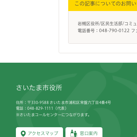
この記事についてのお問い
岩槻区役所/区民生活部/コ
電話番号：048-790-0122 フ
フッターです。
さいたま市役所
住所：〒330-9588 さいたま市浦和区常盤六丁目4番4号
電話：048-829-1111（代表）
※さいたまコールセンターにつながります。
アクセスマップ
窓口案内