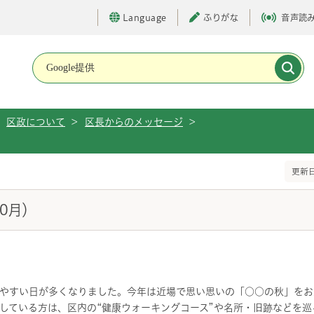
Language
ふりがな
音声読
メインメニューです。
区政について
>
区長からのメッセージ
>
更新日
0月）
やすい日が多くなりました。今年は近場で思い思いの「○○の秋」をお
している方は、区内の“健康ウォーキングコース”や名所・旧跡などを巡