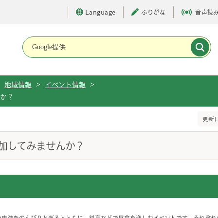
Language
ふりがな
音声読
メインメニューです。
地域情報
>
イベント情報
>
んか？
更新日
加してみませんか？