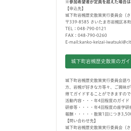
※
参加希望者が定員を超えた場合は
【申込先】
城下町岩槻歴史散策実行委員会（さ
〒339-8585 さいたま市岩槻区本
TEL：048-790-0121
FAX：048-790-0260
E-mail:kanko-keizai-iwatsuki@cit
城下町岩槻歴史散策のガ
城下町岩槻歴史散策実行委員会語り
方、岩槻が好きな方等々、ご興味が
得てガイドすることができますので
活動内容・・・年4回程度のガイド
研修等・・・・年4回程度の座学研
報酬・・・・・散策1回につき3,5
【問い合わせ先】
城下町岩槻歴史散策実行委員会（さ