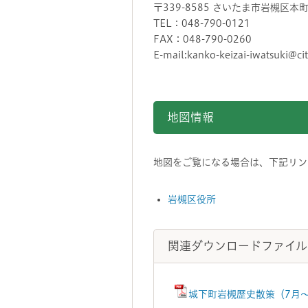
〒339-8585 さいたま市岩槻区本
TEL：048-790-0121
FAX：048-790-0260
E-mail:kanko-keizai-iwatsuki@cit
地図情報をスキップする。
地図情報
地図をご覧になる場合は、下記リンク
岩槻区役所
関連ダウンロードファイル
城下町岩槻歴史散策（7月～1