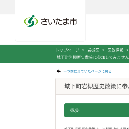
メインメニューへ移動
フッターへ移動します
メインメニューをスキップして本文へ移動
トップページ
>
岩槻区
>
区政情報
>
城下町岩槻歴史散策に参加してみませ
ページの本文です。
一つ前に見ていたページに戻る
城下町岩槻歴史散策に参
概要