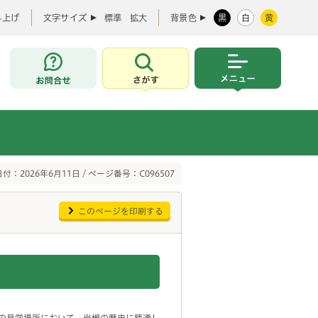
み上げ
文字サイズ
標準
拡大
背景色
黒
白
黄
お問合せ
さがす
メニュー
付：2026年6月11日 / ページ番号：C096507
このページを印刷する