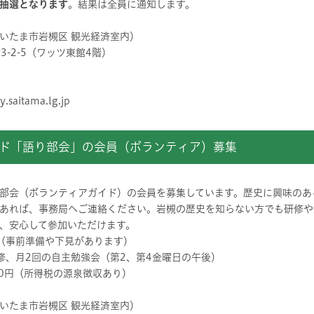
抽選となります
。結果は全員に通知します。
いたま市岩槻区 観光経済室内）
町3-2-5（ワッツ東館4階）
y.saitama.lg.jp
イド「語り部会」の会員（ボランティア）募集
部会（ボランティアガイド）の会員を募集しています。歴史に興味のあ
あれば、事務局へご連絡ください。岩槻の歴史を知らない方でも研修や
、安心して参加いただけます。
（事前準備や下見があります）
修、月2回の自主勉強会（第2、第4金曜日の午後）
00円（所得税の源泉徴収あり）
いたま市岩槻区 観光経済室内）