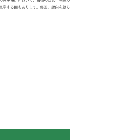
の見学場所において、岩槻の歴史に精通し
見学する回もあります。毎回、趣向を凝ら