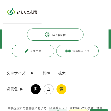
メインメニューへ移動
フッターへ移動します
メインメニューをスキップして本文へ移動
トップページ
>
中央区
>
区政情報
>
区政について
>
Language
明るい区役所づくり
>
区民ギャラリー
>
中央区区民ギャラリー「さいたまブロンコス写真展」（令和8年2月）
ふりがな
音声読み上げ
ページの本文です。
更新日付：2026年2月13日 / ページ番号：C128064
中央区区民ギャラリー「さいたまブロンコス写真
展」（令和8年2月）
文字サイズ
標準
拡大
2月は「さいたまブロンコス写真展 」です！
黒
白
黄
背景色
中央区役所の食堂棟において、区民ギャラリーを開設しています。食堂
お問合せ
メインメニューです。