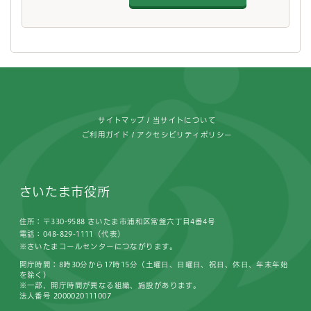
フッターです。
サイトマップ
当サイトについて
ご利用ガイド
アクセシビリティポリシー
さいたま市役所
住所：〒330-9588 さいたま市浦和区常盤六丁目4番4号
電話：048-829-1111（代表）
※さいたまコールセンターにつながります。
開庁時間：8時30分から17時15分（土曜日、日曜日、祝日、休日、年末年始
を除く）
※一部、開庁時間が異なる組織、施設があります。
法人番号 2000020111007