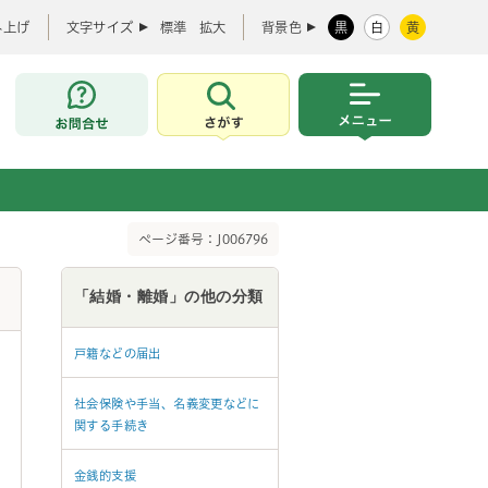
み上げ
文字サイズ
標準
拡大
背景色
黒
白
黄
お問合せ
さがす
メニュー
ページ番号：J006796
「結婚・離婚」の他の分類
戸籍などの届出
社会保険や手当、名義変更などに
関する手続き
金銭的支援