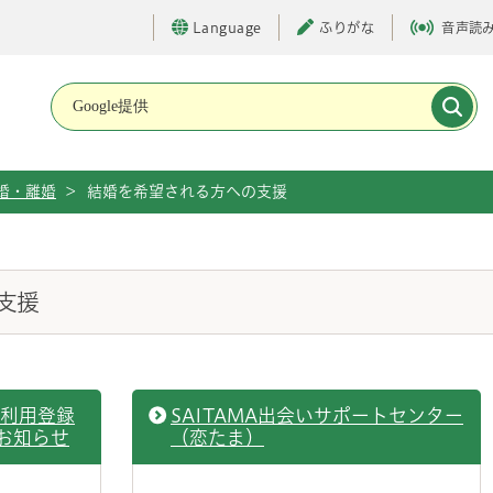
Language
ふりがな
音声読
メインメニューです。
婚・離婚
>
結婚を希望される方への支援
支援
！利用登録
SAITAMA出会いサポートセンター
お知らせ
（恋たま）