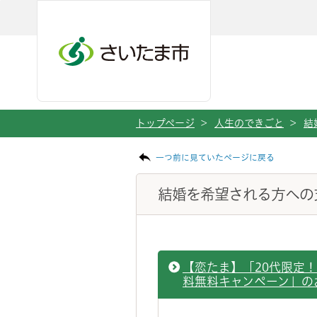
ページの本文です。
メインメニューへ移動
フッターへ移動します
メインメニューをスキップして本文へ移動
トップページ
>
人生のできごと
>
結
一つ前に見ていたページに戻る
結婚を希望される方への
【恋たま】「20代限定
料無料キャンペーン」の