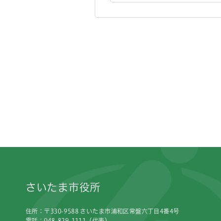
フッターです。
さいたま市役所
住所：〒330-9588 さいたま市浦和区常盤六丁目4番4号
電話：048-829-1111（代表）