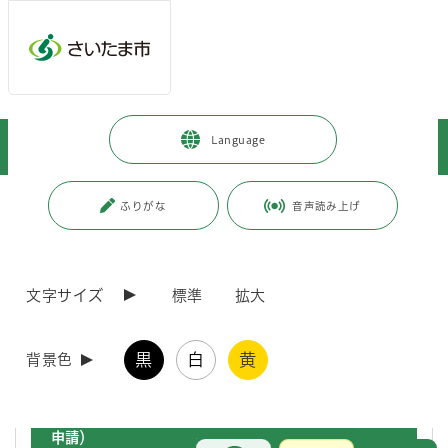
メインメニューへ移動
フッターへ移動します
メインメニューをスキップして本文へ移動
トップページ
>
人生のできごと
>
住まい・引越し
>
Language
転出入・転居の際の手続き
>
海外に転出するときの選挙の手続き
ページの本文です。
更新日付：2018年6月1日 / ページ番号：C059905
ふりがな
音声読み上げ
海外に転出するときの選挙の手続き
文字サイズ
標準
拡大
外国にいても「在外選挙制度」により、日本の国政選挙の投票ができま
す。海外で投票するには在外選挙人名簿への登録を申請する必要があり
ます。ここでは、出国前に国外への転出届を提出する場合に区選挙管理
黒
白
黄
委員会の窓口で申請する方法（
出国時申請
）について説明します。
背景色
出国前に区選挙管理委員会窓口で申請する方法（出国時
申請）
お問合せ
メインメニューです。