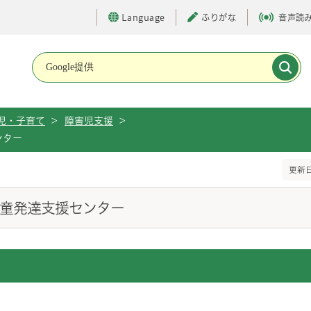
Language
ふりがな
音声読
メインメニューです。
児・子育て
>
障害児支援
>
ンター
更新日
児童発達支援センター