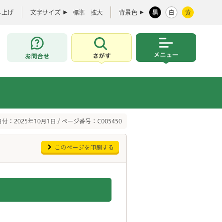
み上げ
文字サイズ
標準
拡大
背景色
黒
白
黄
お問合せ
さがす
メニュー
付：2025年10月1日 / ページ番号：C005450
このページを印刷する