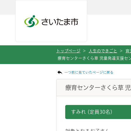
メインメニューへ移動
フッターへ移動します
メインメニューをスキップして本文へ移動
トップページ
>
人生のできごと
>
育
療育センターさくら草 児童発達支援セ
ページの本文です。
一つ前に見ていたページに戻る
療育センターさくら草 
すみれ (定員30名)