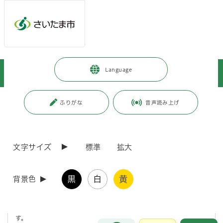
メインメニューへ移動
フッターへ移動します
メインメニューをスキップして本文へ移動
トップページ
>
市政情報
>
市の組織・各課の紹介
>
財政局
>
Language
南部市税事務所
>
納税課の紹介
ページの本文です。
更新日付：2026年3月11日 / ページ番号：C068743
ふりがな
音声読み上げ
納税課の紹介
文字サイズ
標準
拡大
住所 〒330－0061 さいたま市浦和区常盤六丁目4番21号 ときわ会館
2階
電話 048-829-1734（特別滞納整理係） 048-829-1732（納税第1
黒
白
黄
係） 048-829-1733（納税第2係） 048-829-1735（納税整理係）
背景色
ファックス番号 048-829-1964
納税課では、市税、個人の県民税、森林環境税及び国民健康保険税（以
下「市税等」という。）の徴収、納税相談及び滞納処分を行っていま
す。
お問合せ
メインメニューです。