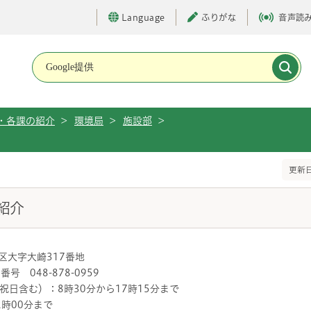
Language
ふりがな
音声読
メインメニューです。
・各課の紹介
>
環境局
>
施設部
>
更新日
紹介
緑区大字大崎317番地
号 048-878-0959
日含む）：8時30分から17時15分まで
00分まで