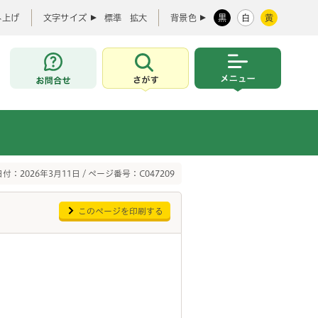
み上げ
文字サイズ
標準
拡大
背景色
黒
白
黄
お問合せ
さがす
メニュー
付：2026年3月11日 / ページ番号：C047209
このページを印刷する