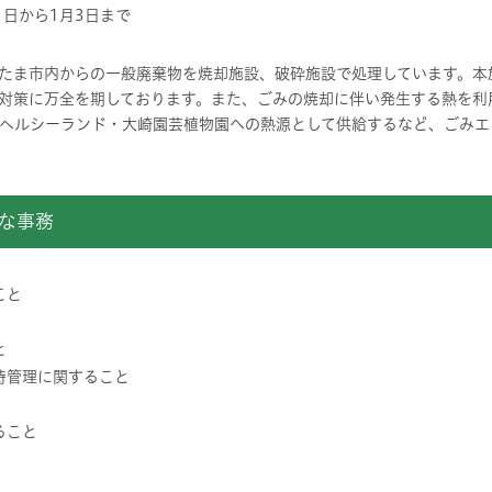
日から1月3日まで
たま市内からの一般廃棄物を焼却施設、破砕施設で処理しています。本
対策に万全を期しております。また、ごみの焼却に伴い発生する熱を利用
ヘルシーランド・大崎園芸植物園への熱源として供給するなど、ごみエ
な事務
こと
と
持管理に関すること
。
ること