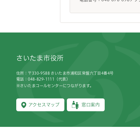
フッターです。
さいたま市役所
住所：〒330-9588 さいたま市浦和区常盤六丁目4番4号
電話：048-829-1111（代表）
※さいたまコールセンターにつながります。
アクセスマップ
窓口案内