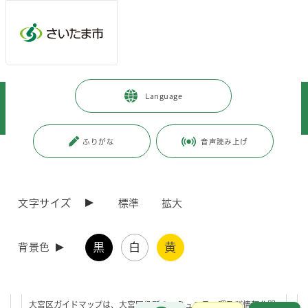
ページの本文です。
メインメニューへ移動
フッターへ移動します
メインメニューをスキップして本文へ移動
トップページ
>
市政情報
>
広報・報道
>
Language
さいたま市へようこそ（転入者の方へ）
>
便利なウェブサイト・冊子
>
各区ガイドブック＆マップ
>
大宮区
ふりがな
音声読み上げ
ページ番号：J006589
大宮区
文字サイズ
標準
拡大
大宮区ガイドマップ
黒
白
黄
背景色
区内の公共施設、文化財、行事や見どころなどの地域情報を掲載し
た、大宮区ガイドマップを作製しています。
大宮区ガイドマップは、大宮区役所のコミュニティ課及び情報公開
お問合せ
メインメニューです。