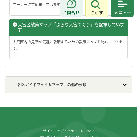
コーナーにて配布しています。
さがす
メニュ
大宮区散策マップ「ぶらり大宮めぐり」を配布していま
す！
大宮区内の見所を気軽に散策するための散策マップを配布していま
す。
「各区ガイドブック＆マップ」の他の分類
フッターです。
サイトマップ
当サイトについて