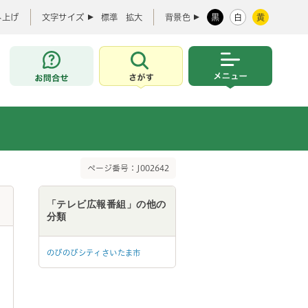
み上げ
文字サイズ
標準
拡大
背景色
黒
白
黄
お問合せ
さがす
メニュー
ページ番号：J002642
「テレビ広報番組」の他の
分類
のびのびシティさいたま市