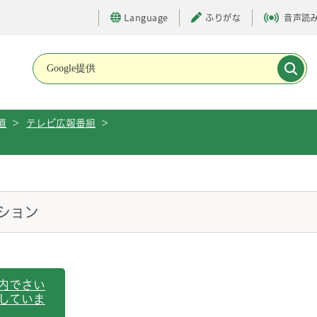
Language
ふりがな
音声読
メインメニューです。
道
>
テレビ広報番組
>
ション
内でさい
していま