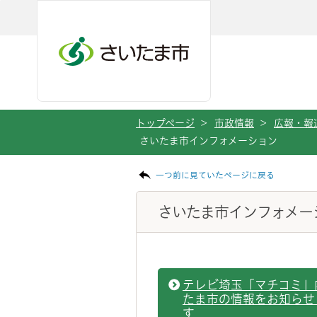
ページの本文です。
メインメニューへ移動
フッターへ移動します
メインメニューをスキップして本文へ移動
トップページ
>
市政情報
>
広報・報
さいたま市インフォメーション
一つ前に見ていたページに戻る
さいたま市インフォメー
テレビ埼玉「マチコミ」
たま市の情報をお知らせ
す