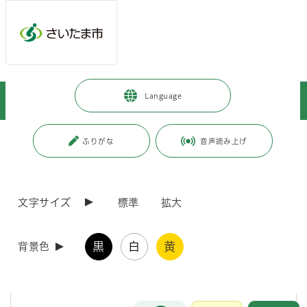
メインメニューへ移動
フッターへ移動します
メインメニューをスキップして本文へ移動
トップページ
>
市政情報
>
広報・報道
>
広報誌
>
市報さいたま
>
Language
お知らせ
>
市報さいたま 音声版・点字版をご利用ください
ページの本文です。
更新日付：2018年7月26日 / ページ番号：C017135
ふりがな
音声読み上げ
市報さいたま 音声版・点字版をご利用ください
文字サイズ
標準
拡大
視覚に障害のある方や活字を読むのが困難な方のため、毎月1日に、
市報さいたまのデイジー版や点字版などを発行し、希望者に配布してい
ます。
黒
白
黄
配布を希望される方は、各区コミュニティ課、又は広報課へご連絡く
背景色
ださい。
(補足)点字版は各図書館や各区情報公開コーナー・支援課でも閲覧で
きます。
お問合せ
メインメニューです。