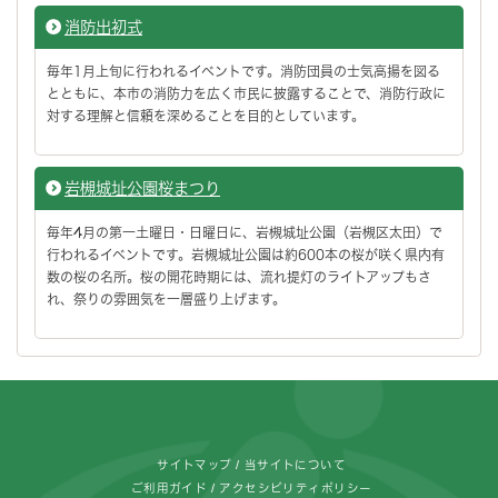
消防出初式
毎年1月上旬に行われるイベントです。消防団員の士気高揚を図る
とともに、本市の消防力を広く市民に披露することで、消防行政に
対する理解と信頼を深めることを目的としています。
岩槻城址公園桜まつり
毎年4月の第一土曜日・日曜日に、岩槻城址公園（岩槻区太田）で
行われるイベントです。岩槻城址公園は約600本の桜が咲く県内有
数の桜の名所。桜の開花時期には、流れ提灯のライトアップもさ
れ、祭りの雰囲気を一層盛り上げます。
フッターです。
サイトマップ
当サイトについて
ご利用ガイド
アクセシビリティポリシー