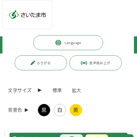
メインメニューへ移動
フッターへ移動します
メインメニューをスキップして本文へ移動
トップページ
>
市政情報
>
広報・報道
>
映像ライブラリ
>
Language
イベント・祭り
ページの本文です。
ページ番号：J005118
ふりがな
音声読み上げ
文字サイズ
標準
拡大
黒
白
黄
背景色
イベント・祭り
お問合せ
メインメニューです。