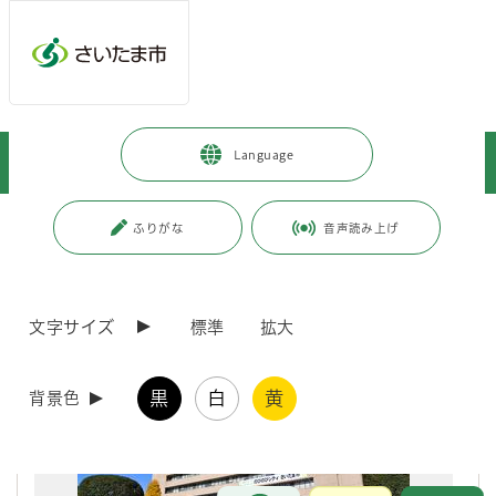
メインメニューへ移動
フッターへ移動します
メインメニューをスキップして本文へ移動
トップページ
>
市政情報
>
広報・報道
>
映像ライブラリ
>
施設
>
Language
さいたま市役所
ページの本文です。
更新日付：2019年3月28日 / ページ番号：C063543
ふりがな
音声読み上げ
さいたま市役所
文字サイズ
標準
拡大
黒
白
黄
背景色
お問合せ
メインメニューです。