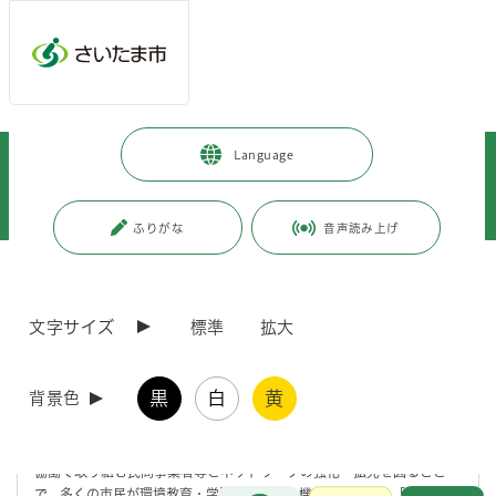
メインメニューへ移動
フッターへ移動します
メインメニューをスキップして本文へ移動
トップページ
>
市政情報
>
広報・報道
>
記者への情報提供
>
Language
記者への提供資料
>
令和5年度
>
令和5年12月
>
（令和5年12月13日発表）「さいたま市環境教育ネットワーク」に新たな
パートナーとして「株式会社カネカ」が参加しました
ふりがな
音声読み上げ
ページの本文です。
更新日付：2024年9月16日 / ページ番号：C098754
（令和5年12月13日発表）「さいたま市環境教育
文字サイズ
標準
拡大
ネットワーク」に新たなパートナーとして「株式会
社カネカ」が参加しました
黒
白
黄
背景色
「第2次さいたま市環境基本計画」では、「公民ネットワークを活用
した環境教育活動の推進」を重点施策として位置付け、環境教育に市と
協働で取り組む民間事業者等とネットワークの強化・拡充を図ること
お問合せ
で、多くの市民が環境教育・学習に取り組む機会を提供する「さいたま
メインメニューです。