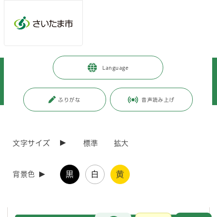
メインメニューへ移動
フッターへ移動します
メインメニューをスキップして本文へ移動
トップページ
>
市政情報
>
広報・報道
>
記者への情報提供
>
Language
記者への提供資料
>
令和5年度
>
令和5年11月
>
（令和5年11月8日発表）サイデン化学アリーナさいたまのプールの一時利
用中止について（第1報）
ふりがな
音声読み上げ
ページの本文です。
更新日付：2023年11月8日 / ページ番号：C100208
（令和5年11月8日発表）サイデン化学アリーナさ
文字サイズ
標準
拡大
いたまのプールの一時利用中止について（第1報）
黒
白
黄
背景色
サイデン化学アリーナさいたま
のプール施設で、大腸菌が検出されまし
たので、令和5年11月8日（水曜日）からプールの利用を一時中止しま
す。
お問合せ
メインメニューです。