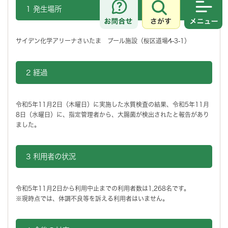
1 発生場所
さがす
メニュ
サイデン化学アリーナさいたま プール施設（桜区道場4-3-1）
2 経過
令和5年11月2日（木曜日）に実施した水質検査の結果、令和5年11月
8日（水曜日）に、指定管理者から、大腸菌が検出されたと報告があり
ました。
3 利用者の状況
令和5年11月2日から利用中止までの利用者数は1,268名です。
※現時点では、体調不良等を訴える利用者はいません。