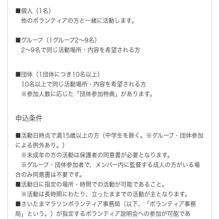
■個人（1名）
他のボランティアの方と一緒に活動します。
■グループ（1グループ2～9名）
2～9名で同じ活動場所・内容を希望される方
■団体（1団体につき10名以上）
10名以上で同じ活動場所・内容を希望される方
※参加人数に応じた「団体参加特典」があります。
申込条件
■活動日時点で満15歳以上の方（中学生を除く。※グループ・団体参加
による例外あり。）
※未成年の方の活動は保護者の同意書が必要となります。
※グループ・団体参加者で、メンバー内に監督する成人の方がいる場
合のみ同意書は不要です。
■活動日に指定の場所・時間での活動が可能であること。
※活動は長時間にわたり、立ったままでの活動が主となります。
■さいたまマラソンボランティア事務局（以下、「ボランティア事務
局」という。）が指定するボランティア説明会への参加が可能であ