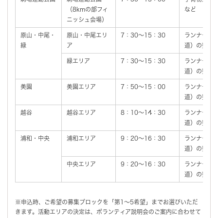
（8kmの部フィ
など
ニッシュ会場）
原山・中尾・
原山・中尾エリ
7：30～15：30
ランナーへ
緑
ア
道）の整理
緑エリア
7：30～15：30
ランナーへ
道）の整理
美園
美園エリア
7：50～15：00
ランナーへ
道）の整理
越谷
越谷エリア
8：10～14：30
ランナーへ
道）の整理
浦和・中央
浦和エリア
9：20～16：30
ランナーへ
道）の整理
中央エリア
9：20～16：30
ランナーへ
道）の整理
※申込時、ご希望の募集ブロックを「第1～5希望」までお選びいただ
きます。活動エリアの決定は、ボランティア説明会のご案内に合わせて