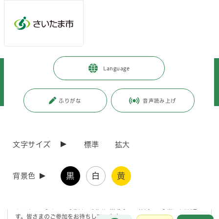
メインメニューへ移動
フッターへ移動します
メインメニューをスキップして本文へ移動
トップページ
>
市政情報
>
広報・報道
>
記者への情報提供
>
Language
記者への提供資料
>
令和5年度
>
令和5年8月
>
（令和5年8月29日発表）さいたまマラソンのボランティア募集を開始しま
す
ふりがな
音声読み上げ
ページの本文です。
更新日付：2025年10月17日 / ページ番号：C098779
（令和5年8月29日発表）さいたまマラソンのボラ
文字サイズ
標準
拡大
ンティア募集を開始します
黒
白
黄
背景色
令和6年2月12日（月曜日・休日）に開催するさいたまマラソンで活動
していただくボランティアの募集を本日8月29日正午から開始します。
挑戦するランナーを温かい「おもてなし」の心で迎え、一緒に大会を盛
り上げましょう！ご家族やご友人、職場等のお仲間での参加も大歓迎で
す。皆さまのご参加をお待ちしています。
お問合せ
メインメニューです。