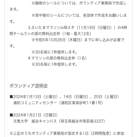
※胸側のシールについては、ボランティア事務局で作成し
ます。
※背中側のシールについては、各団体で作成をお願いしま
す。
3.さいたまマラソンin埼スタ（11月19日（日曜日））の4時
間チームランの部の無料出走枠（1組・最大12名）
※令和5年10月26日（木曜日）までに申し込みが必要で
す。
※30名毎に1枠提供します。
4.マラソンの部の無料出走枠（1名）
※30名毎に1枠提供します。
ボランティア説明会
■2024年1月13日（土曜日）、14日（日曜日）、20日（土曜日）
浦和コミュニティセンター（浦和区東高砂町11番1号）
■2024年1月21日（日曜日）
文教大学 越谷キャンパス（埼玉県越谷市南荻島3337）
※上記のうちボランティア事務局が指定する1日（2時間程度）に参加