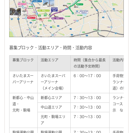
募集ブロック・活動エリア・時間・活動内容
募集ブロック
活動エリア
時間（集合から最長
活動内容
の活動予定時間）
さいたまスー
さいたまスーパ
6：00～17：00
手荷物預か
パーアリーナ
ーアリーナ
ランナーへ
（メイン会場）
道）の整理
新都心・中山
新都心エリア
7：30～13：00
ランナーへ
道・
コース（沿
中山道エリア
7：30～13：00
元町・駒場
示 など
元町・駒場エリ
7：30～13：00
ア
駒場運動公園
駒場運動公園
7：30～13：00
手荷物返却