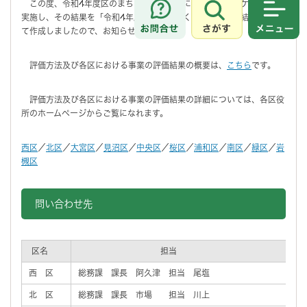
この度、令和4年度区のまちづくりの実績について、アンケート等を
実施し、その結果を「令和4年度区のまちづくりアンケート結果」とし
さがす
メニュ
て作成しましたので、お知らせします。
評価方法及び各区における事業の評価結果の概要は、
こちら
です。
評価方法及び各区における事業の評価結果の詳細については、各区役
所のホームページからご覧になれます。
西区
／
北区
／
大宮区
／
見沼区
／
中央区
／
桜区
／
浦和区
／
南区
／
緑区
／
岩
槻区
問い合わせ先
区名
担当
西 区
総務課 課長 阿久津 担当 尾塩
北 区
総務課 課長 市場 担当 川上