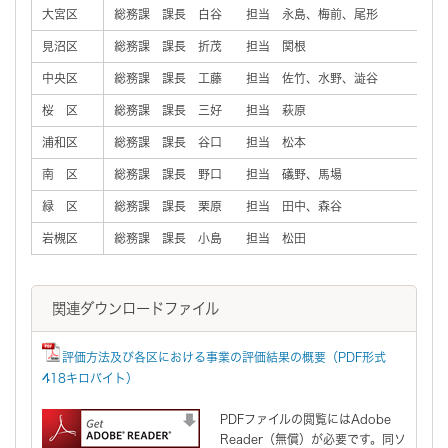
大宮区
総務課 課長 白谷 担当 永島、梅前、尾形
見沼区
総務課 課長 折茂 担当 関根
中央区
総務課 課長 工藤 担当 佐竹、水野、澁谷
桜 区
総務課 課長 三好 担当 萩原
浦和区
総務課 課長 谷口 担当 松本
南 区
総務課 課長 野口 担当 礒野、馬場
緑 区
総務課 課長 栗原 担当 田中、森谷
岩槻区
総務課 課長 小島 担当 松田
関連ダウンロードファイル
評価方法及び各区における事業の評価結果の概要（PDF形式
418キロバイト）
PDFファイルの閲覧にはAdobe
Reader（無償）が必要です。同ソ