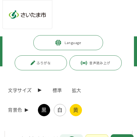
メインメニューへ移動
フッターへ移動します
メインメニューをスキップして本文へ移動
トップページ
>
市政情報
>
広報・報道
>
記者への情報提供
>
Language
記者への提供資料
>
令和5年度
>
令和5年8月
>
（令和5年8月31日発表）「令和4年度区のまちづくりアンケート結果」を
作成しました
ふりがな
音声読み上げ
ページの本文です。
更新日付：2023年8月31日 / ページ番号：C098572
（令和5年8月31日発表）「令和4年度区のまちづ
文字サイズ
標準
拡大
くりアンケート結果」を作成しました
黒
白
黄
背景色
各区役所では、区の将来像の実現に向けて当該年度に実施する区及び
局の主な取組を「区のまちづくり」にまとめ、令和4年4月に区民の皆
様に公表しました。
お問合せ
メインメニューです。