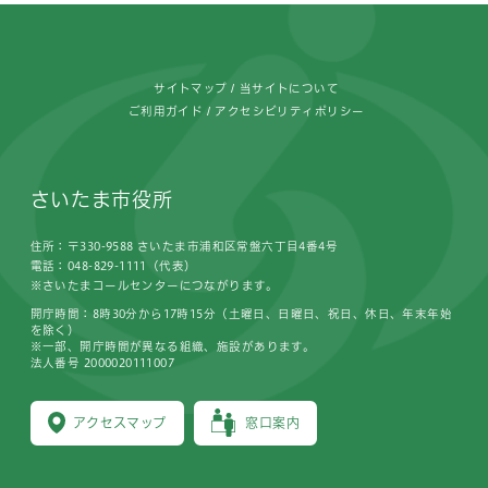
フッターです。
サイトマップ
当サイトについて
ご利用ガイド
アクセシビリティポリシー
さいたま市役所
住所：〒330-9588 さいたま市浦和区常盤六丁目4番4号
電話：048-829-1111（代表）
※さいたまコールセンターにつながります。
開庁時間：8時30分から17時15分（土曜日、日曜日、祝日、休日、年末年始
を除く）
※一部、開庁時間が異なる組織、施設があります。
法人番号 2000020111007
アクセスマップ
窓口案内