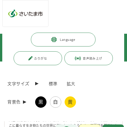
メインメニューへ移動
フッターへ移動します
メインメニューをスキップして本文へ移動
トップページ
>
市政情報
>
広報・報道
>
記者への情報提供
>
Language
記者への提供資料
>
令和5年度
>
令和5年7月
>
（令和5年7月14日発表）春野図書館で『たんぼのにんじゃあまがえる』原
画展を開催します
ふりがな
音声読み上げ
ページの本文です。
更新日付：2023年7月14日 / ページ番号：C097844
（令和5年7月14日発表）春野図書館で『たんぼの
文字サイズ
標準
拡大
にんじゃあまがえる』原画展を開催します
黒
白
黄
背景色
絵本『たんぼのにんじゃあまがえる』(谷本雄治／文 サトウマサノリ／
絵 文溪堂)の表紙の絵は、春野図書館の裏に広がる丸ヶ崎新田を元に描
かれました。
図書館利用者や市民に広く、絵本に描かれた見沼区に広がる自然と、そ
こに暮らす生き物たちの世界に親しんでもらうため、原画展を開催しま
お問合せ
メインメニューです。