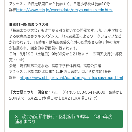
アクセス：JR日進駅南口から徒歩すぐ、日進小学校は徒歩10分
詳細
https://www.stib.jp/event/data/omiya-natsu-nissin.html
■第51回指扇まつり大会
「指扇まつり大会」も昨年から引き続いての開催です。地元小中学校に
よる吹奏楽演奏やキッズダンス、地元盆栽園によるワークショップなど
が行われます。19時頃には無形民俗文化財の秋葉ささら獅子舞の演舞
が披露され、幽玄的な雰囲気に包まれます。
日時：8月19日（土曜日）9時30分から21時まで ※雨天決行(一部変
更・中止)
会場：滝沼川第二遊水地、指扇中学校体育館、指扇公民館
アクセス：JR指扇駅北口またはJR西大宮駅北口から徒歩約15分
詳細：
https://www.stib.jp/event/data/omiya-natsu-sashiougi.html
「大宮夏まつり」問合せ
：ハローダイヤル 050-5541-8600 (9時から
20時まで、6月22日(木曜日)から8月21日(月曜日)まで）
3．政令指定都市移行・区制施行20周年 令和5年度
浦和まつり