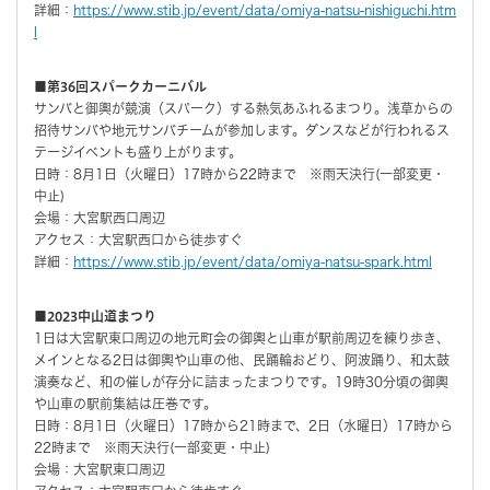
詳細：
https://www.stib.jp/event/data/omiya-natsu-nishiguchi.htm
l
■第36回スパークカーニバル
サンバと御輿が競演（スパーク）する熱気あふれるまつり。浅草からの
招待サンバや地元サンバチームが参加します。ダンスなどが行われるス
テージイベントも盛り上がります。
日時：8月1日（火曜日）17時から22時まで ※雨天決行(一部変更・
中止)
会場：大宮駅西口周辺
アクセス：大宮駅西口から徒歩すぐ
詳細：
https://www.stib.jp/event/data/omiya-natsu-spark.html
■2023中山道まつり
1日は大宮駅東口周辺の地元町会の御輿と山車が駅前周辺を練り歩き、
メインとなる2日は御輿や山車の他、民踊輪おどり、阿波踊り、和太鼓
演奏など、和の催しが存分に詰まったまつりです。19時30分頃の御輿
や山車の駅前集結は圧巻です。
日時：8月1日（火曜日）17時から21時まで、2日（水曜日）17時から
22時まで ※雨天決行(一部変更・中止)
会場：大宮駅東口周辺