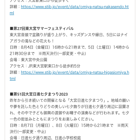
アクセス：大宮駅東口から徒歩すぐ
詳細：
https://www.stib.jp/event/data/omiya-natsu-nakasendo.ht
ml
■第27回東大宮サマーフェスティバル
東大宮音頭で盆踊りが盛り上がり、キッズダンスや縁日、5日にはナイ
アガラの滝などの花火も！
日時：8月4日（金曜日）16時から21時まで、5日（土曜日）14時から
21時30分まで ※雨天決行(一部変更・中止)
会場：東大宮中央公園
アクセス：JR東大宮駅東口から徒歩約5分
詳細：
https://www.stib.jp/event/data/omiya-natsu-higasiomiya.h
tml
■第51回大宮日進七夕まつり2023
昨年から引き続いての開催となる「大宮日進七夕まつり」。地域の願い
や夢を託した色とりどりの美しい七夕飾りが日進七夕通り周辺に設置さ
れ、その中で子ども御輿の渡御やお囃子の演奏などが行われます。七夕
一色の街並みとともにまつりをお楽しみください。
日時：8月7日（月曜日）、8日（火曜日）15時から21時まで ※雨天
決行(一部変更・中止)
会場：日進七夕通り周辺、日進小学校校庭