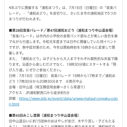
4年ぶりに開催する「浦和まつり」は、7月16日（日曜日）の「音楽パ
レード」・「浦和おどり」を皮切りに、さいたま市の浦和地区で5つの
まつりが行われます。
■第28回音楽パレード／第47回浦和おどり（浦和まつり中山道会場）
「音楽パレード」は市内の小学校の金管バンド部などが美しい音色を奏
でながら行進します。令和元年度までは日中に開催していた同イベント
ですが、熱中症対策のため、今年は開始時刻を16時からに変更して開
催します。
また、「浦和おどり」は子どもから大人までそれぞれ個性的な衣装で踊
ります。沿道から楽しむだけでなく、19時30分頃にスタートする「飛
び入り連」にぜひご参加ください。
日時：7月16日（日曜日） 音楽パレード 16時から17時まで／浦和お
どり 17時30分から20時30分まで ※雨天中止
会場：旧中山道（埼玉縣信用金庫〜さくら草通り）
アクセス：JR浦和駅西口から徒歩約5分
詳細：
https://www.stib.jp/event/data/urawa-matsuri-ongaku-odo
ri.html
■第43回みこし渡御（浦和まつり中山道会場）
旧中山道沿いに約15団体のおはやしが並び、木やり流し・子どもたる
みこし、26基の大人みこしが調神社方面へ練り歩きます。浦和地区の