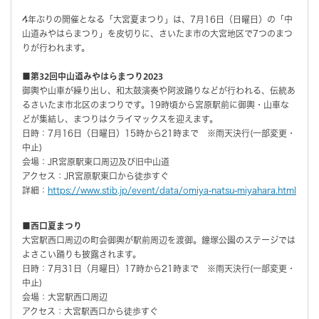
4年ぶりの開催となる「大宮夏まつり」は、7月16日（日曜日）の「中
山道みやはらまつり」を皮切りに、さいたま市の大宮地区で7つのまつ
りが行われます。
■第32回中山道みやはらまつり2023
御輿や山車が繰り出し、和太鼓演奏や阿波踊りなどが行われる、伝統あ
るさいたま市北区のまつりです。19時頃から宮原駅前に御輿・山車な
どが集結し、まつりはクライマックスを迎えます。
日時：7月16日（日曜日）15時から21時まで ※雨天決行(一部変更・
中止)
会場：JR宮原駅東口周辺及び旧中山道
アクセス：JR宮原駅東口から徒歩すぐ
詳細：
https://www.stib.jp/event/data/omiya-natsu-miyahara.html
■西口夏まつり
大宮駅西口周辺の町会御輿が駅前周辺を渡御。鐘塚公園のステージでは
よさこい踊りも披露されます。
日時：7月31日（月曜日）17時から21時まで ※雨天決行(一部変更・
中止)
会場：大宮駅西口周辺
アクセス：大宮駅西口から徒歩すぐ