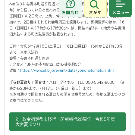
4年ぶりに与野本町通り周辺で開催される、宝永年間（1704〜1711
さがす
メニュ
年）から続いていると言われる歴史ある祭り。7月15日(土曜日)・16日
(日曜日）の2日間で、上町、仲町、下町、上峰地区の御輿が、1日目は
揃いで、2日目はそれぞれ会場周辺を渡御します。御輿渡御のほか、16
日（日曜日）の17時から17時30分には、開催本部前にて地元の与野鴻
沼太鼓による和太鼓演奏が披露されます。
日時：令和5年7月15日(土曜日)・16日(日曜日） 16時から21時30分
まで ※雨天決行
会場：与野本町通り周辺
アクセス：JR与野本町駅西口から徒歩約5分
詳細：
https://www.stib.jp/event/data/yononatumaturi.html
「与野夏祭り」問合せ
：ハローダイヤル TEL 050-5542-8600 （9
時から20時まで、7月17日（月曜日・祝日）まで）
※本町通りで開催される夏祭りの問合せ番号のため、各地区夏まつりの
ご案内はできません。
2．政令指定都市移行・区制施行20周年 令和5年度
大宮夏まつり