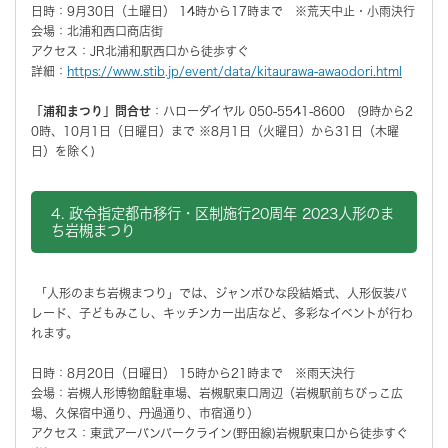
日時：9月30日（土曜日） 14時から17時まで ※荒天中止・小雨決行
会場：北浦和西口商店街
アクセス：JR北浦和駅西口から徒歩すぐ
詳細：
https://www.stib.jp/event/data/kitaurawa-awaodori.html
「浦和まつり」問合せ
：ハローダイヤル 050-5541-8600 (9時から2
0時、10月1日（日曜日）まで ※8月1日（火曜日）から31日（木曜
日）を除く)
4. 政令指定都市移行・区制施行20周年 2023人形のま
ち岩槻まつり
「人形のまち岩槻まつり」では、ジャンボひな段結婚式、人形仮装パ
レード、子どもみこし、キッチンカー出店など、多彩なイベントが行わ
れます。
日時：8月20日（日曜日） 15時から21時まで ※雨天決行
会場：岩槻人形博物館駐車場、岩槻駅東口周辺（岩槻駅前ちびっこ広
場、久保宿中通り、丹過通り、市宿通り）
アクセス：東武アーバンパークライン(野田線)岩槻駅東口から徒歩すぐ