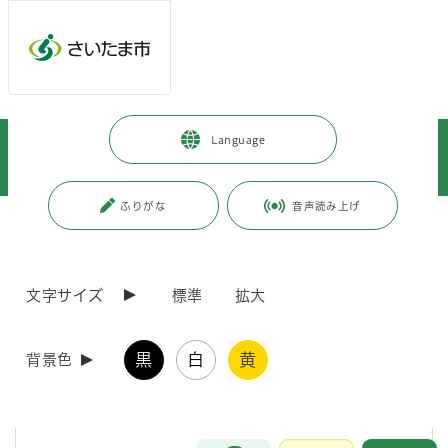
メインメニューへ移動
フッターへ移動します
メインメニューをスキップして本文へ移動
トップページ
>
市政情報
>
広報・報道
>
記者への情報提供
>
Language
記者への提供資料
>
令和5年度
>
令和5年6月
>
（令和5年6月28日発表）夏まつりを開催します
ふりがな
音声読み上げ
ページの本文です。
更新日付：2023年7月13日 / ページ番号：C098008
（令和5年6月28日発表）夏まつりを開催します
文字サイズ
標準
拡大
さいたま市では4年ぶりに各夏まつりを通常開催します。
黒
白
黄
背景色
1．政令指定都市移行・区制施行20周年 令和5年度
与野夏祭り
お問合せ
メインメニューです。