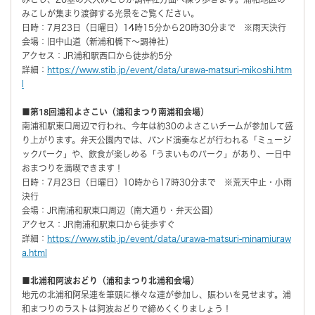
みこしが集まり渡御する光景をご覧ください。
日時：7月23日（日曜日）14時15分から20時30分まで ※雨天決行
会場：旧中山道（新浦和橋下〜調神社）
アクセス：JR浦和駅西口から徒歩約5分
詳細：
https://www.stib.jp/event/data/urawa-matsuri-mikoshi.htm
l
■第18回浦和よさこい（浦和まつり南浦和会場）
南浦和駅東口周辺で行われ、今年は約30のよさこいチームが参加して盛
り上がります。弁天公園内では、バンド演奏などが行われる「ミュージ
ックパーク」や、飲食が楽しめる「うまいものパーク」があり、一日中
おまつりを満喫できます！
日時：7月23日（日曜日）10時から17時30分まで ※荒天中止・小雨
決行
会場：JR南浦和駅東口周辺（南大通り・弁天公園）
アクセス：JR南浦和駅東口から徒歩すぐ
詳細：
https://www.stib.jp/event/data/urawa-matsuri-minamiuraw
a.html
■北浦和阿波おどり（浦和まつり北浦和会場）
地元の北浦和阿呆連を筆頭に様々な連が参加し、賑わいを見せます。浦
和まつりのラストは阿波おどりで締めくくりましょう！