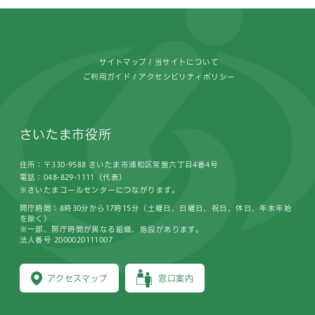
フッターです。
サイトマップ
当サイトについて
ご利用ガイド
アクセシビリティポリシー
さいたま市役所
住所：〒330-9588 さいたま市浦和区常盤六丁目4番4号
電話：048-829-1111（代表）
※さいたまコールセンターにつながります。
開庁時間：8時30分から17時15分（土曜日、日曜日、祝日、休日、年末年始
を除く）
※一部、開庁時間が異なる組織、施設があります。
法人番号 2000020111007
アクセスマップ
窓口案内